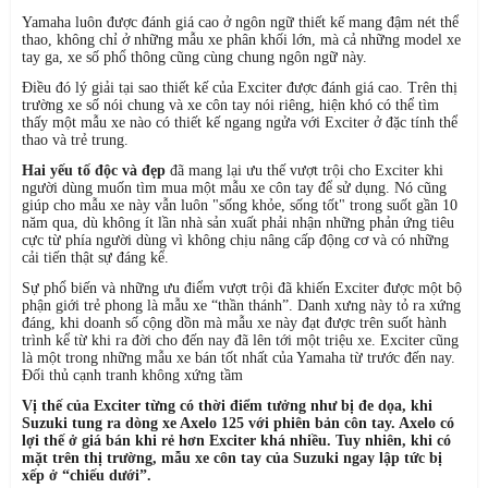
Yamaha luôn được đánh giá cao ở ngôn ngữ thiết kế mang đậm nét thể
thao, không chỉ ở những mẫu xe phân khối lớn, mà cả những model xe
tay ga, xe số phổ thông cũng cùng chung ngôn ngữ này.
Điều đó lý giải tại sao thiết kế của Exciter được đánh giá cao. Trên thị
trường xe số nói chung và xe côn tay nói riêng, hiện khó có thể tìm
thấy một mẫu xe nào có thiết kế ngang ngửa với Exciter ở đặc tính thể
thao và trẻ trung.
Hai yếu tố độc và đẹp
đã mang lại ưu thế vượt trội cho Exciter khi
người dùng muốn tìm mua một mẫu xe côn tay để sử dụng. Nó cũng
giúp cho mẫu xe này vẫn luôn "sống khỏe, sống tốt" trong suốt gần 10
năm qua, dù không ít lần nhà sản xuất phải nhận những phản ứng tiêu
cực từ phía người dùng vì không chịu nâng cấp động cơ và có những
cải tiến thật sự đáng kể.
Sự phổ biến và những ưu điểm vượt trội đã khiến Exciter được một bộ
phận giới trẻ phong là mẫu xe “thần thánh”. Danh xưng này tỏ ra xứng
đáng, khi doanh số cộng dồn mà mẫu xe này đạt được trên suốt hành
trình kể từ khi ra đời cho đến nay đã lên tới một triệu xe. Exciter cũng
là một trong những mẫu xe bán tốt nhất của Yamaha từ trước đến nay.
Đối thủ cạnh tranh không xứng tầm
Vị thế của Exciter từng có thời điểm tưởng như bị đe dọa, khi
Suzuki tung ra dòng xe Axelo 125 với phiên bản côn tay. Axelo có
lợi thế ở giá bán khi rẻ hơn Exciter khá nhiều. Tuy nhiên, khi có
mặt trên thị trường, mẫu xe côn tay của Suzuki ngay lập tức bị
xếp ở “chiếu dưới”.