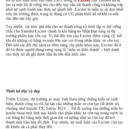
Kể từ khi xuất hiện vào năm 2005, dòng xe
Exciter
của Yamaha đã tự
tạo ra một lối đi riêng mà cho đến nay vẫn rất thành công và không vấp
phải sự cạnh tranh nào thực sự quyết liệt. Exciter là mẫu xe số duy nhất
trên thị trường được trang bị động cơ 135 phân khối kể từ khi ra mắt
cho đến tận bây giờ.
Tuy nhiên, cột mốc ghi dấu cho sự thành công và thiết lập vị thế vững
chắc cho Yamaha Exciter chính là khi hãng xe Nhật Bản tung ra thị
trường phiên bản côn tay. Vị thế độc tôn của Exciter được củng cố, bởi
khi đó không có hãng xe máy lớn nào coi trọng phân khúc xe côn tay.
Đến khi các đối thủ nhìn ra tiềm năng của phân khúc này, Exciter đã ở
đó và được người dùng xưng tụng là "mẫu xe thần thánh" - biệt danh
cho thấy nó đã ghi được dấu ấn lớn đến mức nào.
Thiết kế độc và đẹp
Trước Exciter, thị trường xe máy Việt Nam từng chứng kiến sự xuất
hiện, thành công và rồi lụi tàn của những mẫu xe côn tay rất được ưa
chuộng như Suzuki FX, Satria, RGV… Sự đi xuống của những mẫu xe
huyền thoại một thời này khiến cho phân khúc xe côn tay trong nước bị
các hãng bỏ bẵng một thời gian dài và tưởng như xe côn tay đã trở
thành một trào lưu lỗi thời. Tuy nhiên, sự xuất hiện của Exciter côn tay
đã khiến tất cả phải thay đổi.