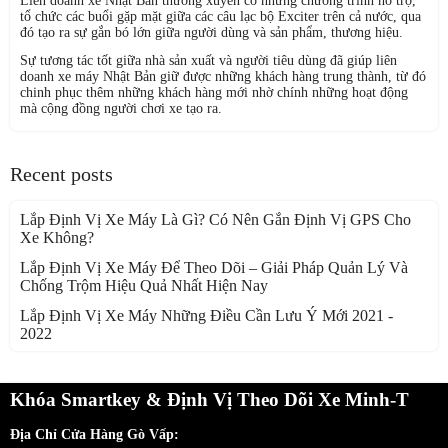
Liên doanh xe Nhật Bản thường xuyên có những chương trình hỗ trợ,
tổ chức các buổi gặp mặt giữa các câu lạc bộ Exciter trên cả nước, qua
đó tạo ra sự gắn bó lớn giữa người dùng và sản phẩm, thương hiệu.
Sự tương tác tốt giữa nhà sản xuất và người tiêu dùng đã giúp liên
doanh xe máy Nhật Bản giữ được những khách hàng trung thành, từ đó
chinh phục thêm những khách hàng mới nhờ chính những hoạt động
mà cộng đồng người chơi xe tạo ra.
Recent posts
Lắp Định Vị Xe Máy Là Gì? Có Nên Gắn Định Vị GPS Cho
Xe Không?
Lắp Định Vị Xe Máy Để Theo Dõi – Giải Pháp Quản Lý Và
Chống Trộm Hiệu Quả Nhất Hiện Nay
Lắp Định Vị Xe Máy Những Điều Cần Lưu Ý Mới 2021 -
2022
Khóa Smartkey & Định Vị Theo Dõi Xe Minh-T
Địa Chỉ Cửa Hàng Gò Vấp: