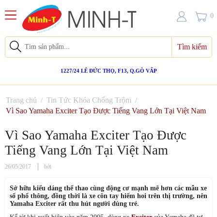
0
Tìm kiếm
1227/24 LÊ ĐỨC THỌ, F13, Q.GÒ VẤP
Trang chủ
/
Tin Tức Khóa Chống Trộm
/
Vì Sao Yamaha Exciter Tạo Được Tiếng Vang Lớn Tại Việt Nam
Vì Sao Yamaha Exciter Tạo Được
Tiếng Vang Lớn Tại Việt Nam
26/05/2017
bởi
Sở hữu kiểu dáng thể thao cùng động cơ mạnh mẽ hơn các mẫu xe
số phổ thông, đồng thời là xe côn tay hiếm hoi trên thị trường, nên
Yamaha Exciter rất thu hút người dùng trẻ.