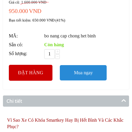
Giá cũ:
1.600.000
VNĐ
950.000
VNĐ
Bạn tiết kiệm:
650.000
VNĐ
(
41
%)
MÃ:
bo nang cap chong het binh
Sẵn có:
Còn hàng
+
Số lượng:
−
ĐẶT HÀNG
Mua ngay
Chi tiết
Vì Sao Xe Có Khóa Smartkey Hay Bị Hết Bình Và Các Khắc
Phục?