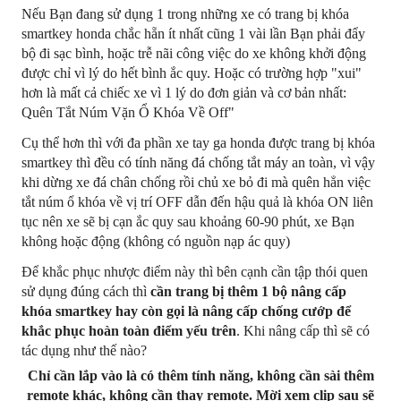
Nếu Bạn đang sử dụng 1 trong những xe có trang bị khóa
smartkey honda chắc hẵn ít nhất cũng 1 vài lần Bạn phải đẩy
bộ đi sạc bình, hoặc trễ nãi công việc do xe không khởi động
được chỉ vì lý do hết bình ắc quy. Hoặc có trường hợp "xui"
hơn là mất cả chiếc xe vì 1 lý do đơn giản và cơ bản nhất:
Quên Tắt Núm Vặn Ổ Khóa Về Off"
Cụ thể hơn thì với đa phần xe tay ga honda được trang bị khóa
smartkey thì đều có tính năng đá chống tắt máy an toàn, vì vậy
khi dừng xe đá chân chống rồi chủ xe bỏ đi mà quên hẳn việc
tắt núm ổ khóa về vị trí OFF dẫn đến hậu quả là khóa ON liên
tục nên xe sẽ bị cạn ắc quy sau khoảng 60-90 phút, xe Bạn
không hoặc động (không có nguồn nạp ác quy)
Để khắc phục nhược điểm này thì bên cạnh cần tập thói quen
sử dụng đúng cách thì
cần trang bị thêm 1 bộ nâng cấp
khóa smartkey hay còn gọi là nâng cấp chống cướp để
khắc phục hoàn toàn điểm yếu trên
. Khi nâng cấp thì sẽ có
tác dụng như thế nào?
Chỉ cần lắp vào là có thêm tính năng, không cần sài thêm
remote khác, không cần thay remote. Mời xem clip sau sẽ