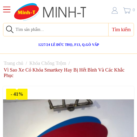
0
Tìm kiếm
1227/24 LÊ ĐỨC THỌ, F13, Q.GÒ VẤP
Trang chủ
/
Khóa Chống Trộm
/
Vì Sao Xe Có Khóa Smartkey Hay Bị Hết Bình Và Các Khắc
Phục
- 41%