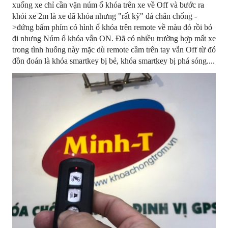
xuống xe chỉ cần vặn núm ổ khóa trên xe về Off và bước ra
khỏi xe 2m là xe đã khóa nhưng "rất kỹ" đá chân chống -
>đứng bấm phím có hình ổ khóa trên remote về màu đỏ rồi bỏ
đi nhưng Núm ổ khóa vẫn ON. Đã có nhiều trường hợp mất xe
trong tình huống này mặc dù remote cầm trên tay vẫn Off từ đó
đồn đoán là khóa smartkey bị bẻ, khóa smartkey bị phá sóng....