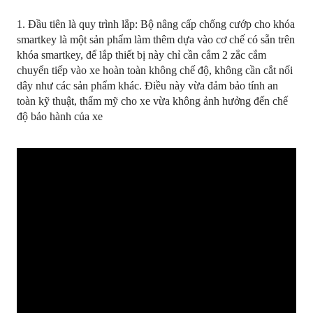
1. Đầu tiên là quy trình lắp: Bộ nâng cấp chống cướp cho khóa
smartkey là một sản phẩm làm thêm dựa vào cơ chế có sẵn trên
khóa smartkey, để lắp thiết bị này chỉ cần cắm 2 zắc cắm
chuyển tiếp vào xe hoàn toàn không chế độ, không cần cắt nối
dây như các sản phẩm khác. Điều này vừa đảm bảo tính an
toàn kỹ thuật, thẩm mỹ cho xe vừa không ảnh hưởng đến chế
độ bảo hành của xe