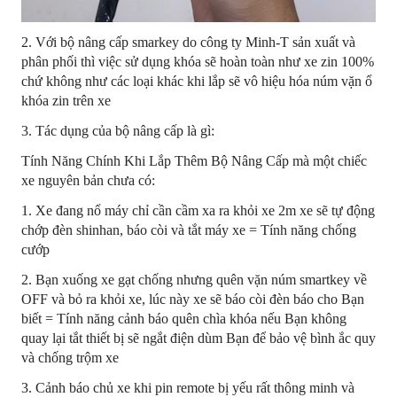
2. Với bộ nâng cấp smarkey do công ty Minh-T sản xuất và
phân phối thì việc sử dụng khóa sẽ hoàn toàn như xe zin 100%
chứ không như các loại khác khi lắp sẽ vô hiệu hóa núm vặn ổ
khóa zin trên xe
3. Tác dụng của bộ nâng cấp là gì:
Tính Năng Chính Khi Lắp Thêm Bộ Nâng Cấp mà một chiếc
xe nguyên bản chưa có:
1. Xe đang nổ máy chỉ cần cầm xa ra khỏi xe 2m xe sẽ tự động
chớp đèn shinhan, báo còi và tắt máy xe = Tính năng chống
cướp
2. Bạn xuống xe gạt chống nhưng quên vặn núm smartkey về
OFF và bỏ ra khỏi xe, lúc này xe sẽ báo còi đèn báo cho Bạn
biết = Tính năng cảnh báo quên chìa khóa nếu Bạn không
quay lại tắt thiết bị sẽ ngắt điện dùm Bạn để bảo vệ bình ắc quy
và chống trộm xe
3. Cảnh báo chủ xe khi pin remote bị yếu rất thông minh và