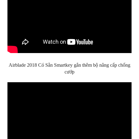
Airblade 2018 Có Sẵn Smartkey gắn thêm bộ nâng cấp chống
cướp