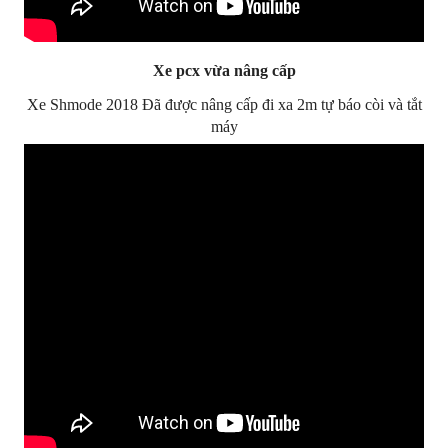
Xe pcx vừa nâng cấp
Xe Shmode 2018 Đã được nâng cấp đi xa 2m tự báo còi và tắt
máy