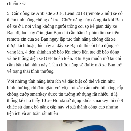
chuẩn xác
5. Các dòng xe Ariblade 2018, Lead 2018 (remote 2 nút) sẽ có
thêm tính năng chống dắt xe: Chức năng này có nghĩa khi Bạn
để xe ở 1 nơi vắng không người trông coi sợ kẻ gian đẩy xe
Bạn đi, lúc này đơn giản Bạn chỉ cần bấm 1 phím tìm xe trên
remote zin của xe Bạn ngay lập tức tính năng chống dắt xe
được kích hoặc, lúc này ai đẩy xe Bạn đi thì còi báo động sẽ
vang lên, 4 đèn shinhan sẽ báo lên chợp liên tục để báo động
và hệ thống điện sẽ OFF hoàn toàn. Khi Bạn muốn mở lại chỉ
cầm bấm lại phím này 1 lần chức năng sẽ được mở xe Bạn trở
về trạng thái bình thường
Với những tính năng hữu ích và đặc biệt có thể về zin như
bình thường chỉ đơn giản với việc rút zắc cắm nên bộ nâng cấp
chống cướp smartkey được tin tưởng sử dụng rất nhiều, tỉ lệ
thống kê cho thấy 10 xe Honda sử dụng khóa smarkey thì có 9
chiếc sử dụng bộ nâng cấp này vị giá thành công cao nhưng
tiện ích và an toàn rất nhiều