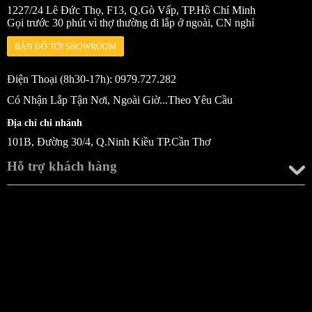
1227/24 Lê Đức Thọ, F13, Q.Gò Vấp, TP.Hồ Chí Minh
Gọi trước 30 phút vì thợ thường đi lắp ở ngoài, CN nghỉ
BẢN ĐỒ TỚI SHOWROOM
Điện Thoại (8h30-17h): 0979.727.282
Có Nhận Lắp Tận Nơi, Ngoài Giờ...Theo Yêu Cầu
Địa chỉ chi nhánh
101B, Đường 30/4, Q.Ninh Kiều TP.Cần Thơ
Hỗ trợ khách hàng