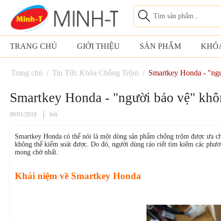
TRANG CHỦ
GIỚI THIỆU
SẢN PHẨM
KHÓ
Trang chủ
/
Tin Tức Khóa Chống Trộm
/
Smartkey Honda - "ngư
Smartkey Honda - "người bảo vệ" khôn
09/01/2019
bởi
Smartkey Honda có thể nói là một dòng sản phẩm chống trộm được ưa chuộn
không thể kiểm soát được. Do đó, người dùng ráo riết tìm kiếm các p
mong chờ nhất.
Khái niệm về Smartkey Honda