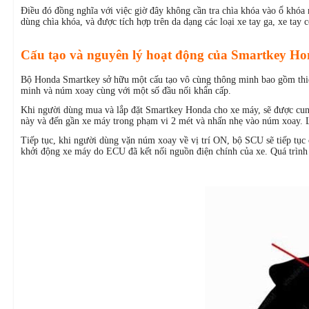
Điều đó đồng nghĩa với việc giờ đây không cần tra chìa khóa vào ổ khóa ma
dùng chìa khóa, và được tích hợp trên da dạng các loại xe tay ga, xe t
Cấu tạo và nguyên lý hoạt động của Smartkey H
Bộ Honda Smartkey sở hữu một cấu tạo vô cùng thông minh bao gồm thiê
minh và núm xoay cùng với một số đầu nối khẩn cấp.
Khi người dùng mua và lắp đặt Smartkey Honda cho xe máy, sẽ được cung c
này và đến gần xe máy trong phạm vi 2 mét và nhấn nhẹ vào núm xoay. 
Tiếp tục, khi người dùng vặn núm xoay về vị trí ON, bộ SCU sẽ tiếp tục 
khởi động xe máy do ECU đã kết nối nguồn điện chính của xe. Quá trình t