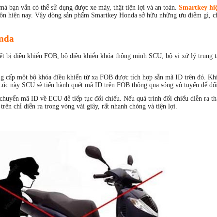
̀ bạn vẫn có thể sử dụng được xe máy, thật tiện lợi và an toàn.
Smartkey hi
ay côn hiện nay. Vậy dòng sản phẩm Smartkey Honda sở hữu những ưu điểm gì, c
onda
́t bị điều khiển FOB, bộ điều khiển khóa thông minh SCU, bộ vi xử lý trun
ấp một bộ khóa điều khiển từ xa FOB được tích hợp sẵn mã ID trên đó. Khi
Lúc này SCU sẽ tiến hành quét mã ID trên FOB thông qua sóng vô tuyến để đối
chuyển mã ID về ECU để tiếp tục đối chiếu. Nếu quá trình đối chiếu diễn ra t
rên chỉ diễn ra trong vòng vài giây, rất nhanh chóng và tiện lợi.