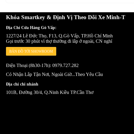
Khóa Smartkey & Định Vị Theo Dõi Xe Minh-T
Địa Chỉ Cửa Hàng Gò Vấp:
1227/24 Lê Đức Thọ, F13, Q.Gò Vấp, TP.Hồ Chí Minh
Gọi trước 30 phút vì thợ thường đi lắp ở ngoài, CN nghỉ
BẢN ĐỒ TỚI SHOWROOM
Điện Thoại (8h30-17h): 0979.727.282
Có Nhận Lắp Tận Nơi, Ngoài Giờ...Theo Yêu Cầu
Địa chỉ chi nhánh
101B, Đường 30/4, Q.Ninh Kiều TP.Cần Thơ