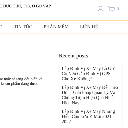
LÊ ĐỨC THỌ, F13, Q.GÒ VẤP
0
O
TIN TỨC
PHẦN MỀM
LIÊN HỆ
Recent posts
Lắp Định Vị Xe Máy Là Gì?
Có Nên Gắn Định Vị GPS
Cho Xe Không?
e máy sẽ tăng đột biến và
 là sản phẩm đang được
Lắp Định Vị Xe Máy Để Theo
Dõi – Giải Pháp Quản Lý Và
Chống Trộm Hiệu Quả Nhất
Hiện Nay
Lắp Định Vị Xe Máy Những
Điều Cần Lưu Ý Mới 2021 -
2022