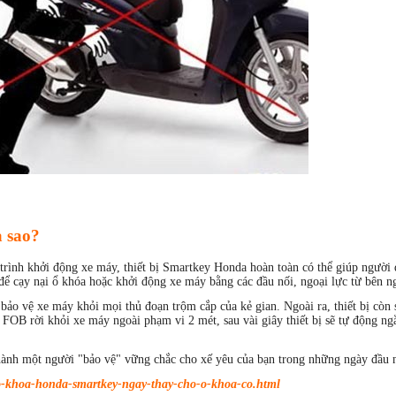
a sao?
trình khởi động xe máy, thiết bị Smartkey Honda hoàn toàn có thể giúp người
 cạy nại ổ khóa hoặc khởi động xe máy bằng các đầu nối, ngoại lực từ bên ng
vệ xe máy khỏi mọi thủ đoạn trộm cắp của kẻ gian. Ngoài ra, thiết bị còn 
OB rời khỏi xe máy ngoài phạm vi 2 mét, sau vài giây thiết bị sẽ tự động ngắ
hành một người "bảo vệ" vững chắc cho xế yêu của bạn trong những ngày đầu
o-khoa-honda-smartkey-ngay-thay-cho-o-khoa-co.html