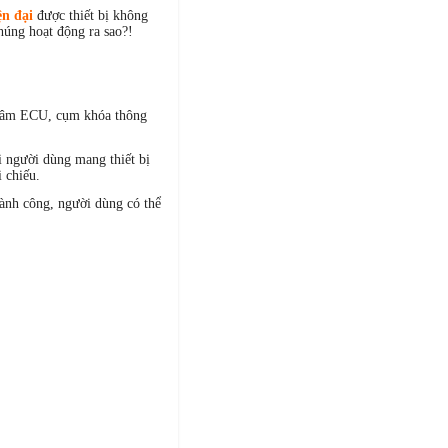
ện đại
được thiết bị không
húng hoạt động ra sao?!
g tâm ECU, cụm khóa thông
 người dùng mang thiết bị
 chiếu.
hành công, người dùng có thể