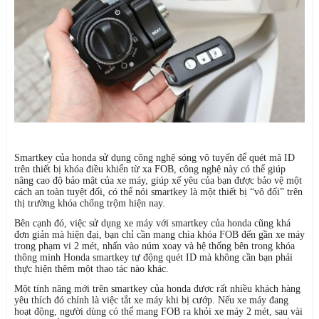
Smartkey của honda sử dụng công nghệ sóng vô tuyến để quét mã ID
trên thiết bị khóa điều khiển từ xa FOB, công nghệ này có thể giúp
nâng cao độ bảo mật của xe máy, giúp xế yêu của bạn được bảo vệ một
cách an toàn tuyệt đối, có thể nói smartkey là một thiết bị “vô đối” trên
thị trường khóa chống trộm hiện nay.
Bên cạnh đó, việc sử dụng xe máy với smartkey của honda cũng khá
đơn giản mà hiện đại, bạn chỉ cần mang chìa khóa FOB đến gần xe máy
trong phạm vi 2 mét, nhấn vào núm xoay và hệ thống bên trong khóa
thông minh Honda smartkey tự động quét ID mà không cần bạn phải
thực hiện thêm một thao tác nào khác.
Một tính năng mới trên smartkey của honda được rất nhiều khách hàng
yêu thích đó chính là việc tắt xe máy khi bị cướp. Nếu xe máy đang
hoạt động, người dùng có thể mang FOB ra khỏi xe máy 2 mét, sau vài