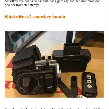
Smartkey của honda có các tính năng gì mà lại tạo nên một bước đột
phá nổi trội đến như vậy?
Khái niệm về smartkey honda