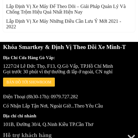
Lắp Định Vị Xe Máy Để Theo Dõi – Giải Pháp Quản Lý Và
Chống Trộm Hiệu Quả Nhất Hiện Nay
Lắp Định Vị Xe Máy Những Điều Cần Lưu Ý Mới 2021 -
2022
Khóa Smartkey & Định Vị Theo Dõi Xe Minh-T
Địa Chỉ Cửa Hàng Gò Vấp:
1227/24 Lê Đức Thọ, F13, Q.Gò Vấp, TP.Hồ Chí Minh
Gọi trước 30 phút vì thợ thường đi lắp ở ngoài, CN nghỉ
BẢN ĐỒ TỚI SHOWROOM
Điện Thoại (8h30-17h): 0979.727.282
Có Nhận Lắp Tận Nơi, Ngoài Giờ...Theo Yêu Cầu
Địa chỉ chi nhánh
101B, Đường 30/4, Q.Ninh Kiều TP.Cần Thơ
Hỗ trợ khách hàng