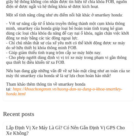
giây hệ thống không còn nhận được tín hiệu từ chìa khóa FOB, nguồn
điện sẽ được ngắt và hệ thống khóa sẽ được kích hoạt.
Một số tính năng cũng như ưu điểm nổi bật khác ở smartkey honda:
- Với sự nâng cấp từ ổ khóa truyền thống thành một cụm khóa thông
minh, smartkey của honda giúp loại bỏ hoàn toàn tình trạng kẻ gian
dùng các loại chìa khóa đa năng để cạy nại ổ khóa, ngặn chặn việc khởi
động xe máy bằng các tác động ngoại lực.
- Chỉ chủ nhân thật sự của xế yêu mới có thể khởi động được xe máy
do sở hữu thiết bị khóa thông minh FOB.
- Giúp giảm thiểu tình trạng trộm cắp xe máy hiện nay.
- Cho phép người dùng định vị vị trí xe máy trong phạm vi gần thông
qua thiết bị điều khiển từ xa FOB.
Nếu bạn đang gặp những vấn đề về sự bảo mật cũng như an toàn của xe
máy thì smartkey của honda sẽ là sự lựa chọn hoàn hảo nhất!
Tham khảo thêm thông tin về smartkey honda
tại:
https://khoachongtrom.vn/huong-dan-su-dung-o-khoa-smartkey-
honda.html
Recent posts
Lắp Định Vị Xe Máy Là Gì? Có Nên Gắn Định Vị GPS Cho
Xe Không?