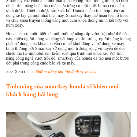
Smartkey của Honda là một loại khóa chống trộm thông minh, sở hữu
nhiều tính năng hoàn hảo mà chưa từng có một thiết bị nào có thể so
sánh được. Thiết bị được sản xuất bởi Honda nhằm tích hợp trên các
dòng xe tay ga mới nhất hiện nay, Smartkey thay thế hoàn toàn ổ khóa
và chìa khóa truyền thống bằng một cụm khóa thông minh kết hợp với
núm xoay.
Honda cho ra một thiết kế mới, một sự nâng cấp vượt trội như thế nào
này khiến người dùng vô cùng hài lòng và tin tưởng, người dùng không
phải sử dụng chìa khóa mà vẫn có thể khởi động và sử dụng xe máy
bình thường bởi Smartkey sử dụng môi trường sóng vô tuyến để đối
chiếu mã ID immobilizer, kiểm soát quá trình mở khóa xe. Với tính
năng công nghệ vượt trội đó, smartkey của honda đã tạo nên một bước
đột phá trong công cuộc bảo vệ xe máy.
>>> Xem thêm:
Những lưu ý khi lắp định vị xe máy
Tính năng của smartkey honda sẽ khiến mọi
khách hàng hài lòng