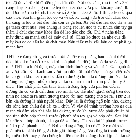
tốc độ để về số khi đi đến gần chân dốc. Với dốc càng cao thì sẽ về số
càng thấp. Số 3 cũng có thể lên dốc nếu dốc vừa phải khoảng dưới 30
độ. Dốc hơi cao tốt nhất nên về số 2 khi ta đèo 2. Số 1 thì có lẽ dốc quá
cao thôi. Sau khi giảm tốc độ và về số, xe cũng vừa trôi đến chân dốc
thì cũng là lúc ta bắt đầu nhả côn và ga lên. Xe bắt đầu lên dốc thì ta lại
ga thêm chút nữa. Nói chung là trong lúc lên dốc ta cứ nhích dần tay ga
thêm 1 chút cho máy khỏe lên để leo dốc cho tốt. Chú ý nghe tiếng
máy đừng ga mạnh quá để máy quá rú. Cũng ko được ga nhẹ quá để
máy kêu ọc ọc nếu ko sẽ chết máy. Nếu thấy máy yếu kêu ọc ọc phải ga
mạnh hơn
TH2
: Xe đang dừng và trước mặt là dốc cao (chẳng hạn nhà ai dưới
dốc thì khi mún dắt xe ra khỏi nhà phải lên dốc), ko có đà xe đang đi
như TH1. Ta khởi động máy như bình thường và vào số 1. Ga mạnh để
xe vượt dốc. Khi bánh sau vượt qua dốc rồi mới được nhả ga. Việc này
ko có gì là khó nếu con dốc dẫn ra đường chính là đường lớn. Nếu là
đường trong ngõ, nhỏ và hẹp lại ko có tầm nhìn thì cần phải lưu ý 2
điều. Thứ nhất phải cẩn thận tránh trường hợp vừa phi lên dốc ra
đường thì có xe đi đến đâm vào mình. Có thể nhờ người đứng trên dốc
nhìn hộ hoặc ta ra nhìn đường trước rồi mới xuống cho xe ra. Thứ 2 là
bên kia đường là nhà người khác. Đây lại là đường ngõ nên nhỏ, đường
chỉ rộng hơn chiều dài cái xe 1 chút. Vì vậy để tránh trường hợp ga quá
mạnh và đâm vào nhà bên kia đường trước khi vượt dốc phải chuẩn bị
sẵn tinh thần bóp phanh trước (phanh bên tay ga) và bóp côn. Sau khi
lên dốc sau bóp phanh, nhả ga để xe dừng. Tại sao lại là phanh trước
mà ko phải phanh chân ?. Bởi xe đang dừng, ko có đà. Xe mới xuất
phát nên ta phải chống 2 chân giữ thăng bằng. Và cũng là tránh trường
hợp nếu chết máy giữa chừng khi lên dốc thì chống chân kịp nếu ko sẽ