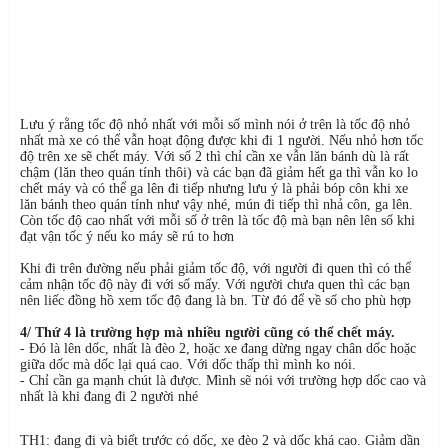
Lưu ý rằng tốc độ nhỏ nhất với mỗi số mình nói ở trên là tốc độ nhỏ
nhất mà xe có thể vẫn hoạt động được khi đi 1 người. Nếu nhỏ hơn tốc
độ trên xe sẽ chết máy. Với số 2 thì chỉ cần xe vẫn lăn bánh dù là rất
chậm (lăn theo quán tính thôi) và các bạn đã giảm hết ga thì vẫn ko lo
chết máy và có thể ga lên đi tiếp nhưng lưu ý là phải bóp côn khi xe
lăn bánh theo quán tính như vậy nhé, mún đi tiếp thì nhả côn, ga lên.
Còn tốc độ cao nhất với mỗi số ở trên là tốc độ mà bạn nên lên số khi
đạt vận tốc ý nếu ko máy sẽ rú to hơn
Khi đi trên đường nếu phải giảm tốc độ, với người đi quen thì có thể
cảm nhận tốc độ này đi với số mấy. Với người chưa quen thì các bạn
nên liếc đồng hồ xem tốc độ đang là bn. Từ đó để về số cho phù hợp
4/ Thứ 4 là trường hợp mà nhiều người cũng có thể chết máy.
- Đó là lên dốc, nhất là đèo 2, hoặc xe đang dừng ngay chân dốc hoặc
giữa dốc mà dốc lại quá cao. Với dốc thấp thì mình ko nói.
- Chỉ cần ga mạnh chút là được. Mình sẽ nói với trường hợp dốc cao và
nhất là khi đang đi 2 người nhé
TH1: đang đi và biết trước có dốc, xe đèo 2 và dốc khá cao. Giảm dần