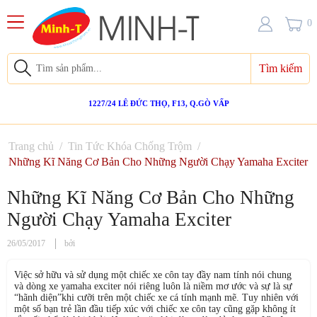
0
Tìm kiếm
1227/24 LÊ ĐỨC THỌ, F13, Q.GÒ VẤP
Trang chủ
/
Tin Tức Khóa Chống Trộm
/
Những Kĩ Năng Cơ Bản Cho Những Người Chạy Yamaha Exciter
Những Kĩ Năng Cơ Bản Cho Những
Người Chạy Yamaha Exciter
26/05/2017
bởi
Việc sở hữu và sử dụng một chiếc xe côn tay đầy nam tính nói chung
và dòng xe yamaha exciter nói riêng luôn là niềm mơ ước và sự là sự
“hãnh diện”khi cưỡi trên một chiếc xe cá tính mạnh mẽ. Tuy nhiên với
một số bạn trẻ lần đầu tiếp xúc với chiếc xe côn tay cũng gặp không ít