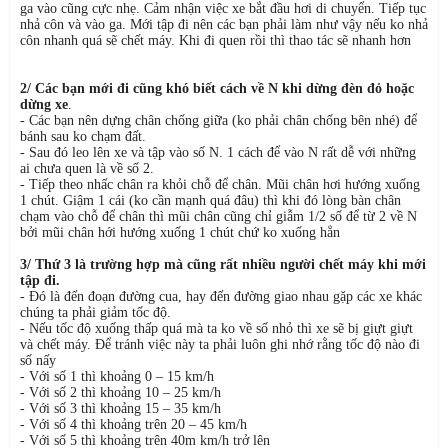
ga vào cũng cực nhẹ. Cảm nhận việc xe bắt đầu hơi di chuyển. Tiếp tục
nhả côn và vào ga. Mới tập đi nên các bạn phải làm như vậy nếu ko nhả
côn nhanh quá sẽ chết máy. Khi đi quen rồi thì thao tác sẽ nhanh hơn
2/ Các bạn mới đi cũng khó biết cách về N khi dừng đèn đỏ hoặc
dừng xe
.
- Các bạn nên dựng chân chống giữa (ko phải chân chống bên nhé) để
bánh sau ko chạm đất.
- Sau đó leo lên xe và tập vào số N. 1 cách để vào N rất dễ với những
ai chưa quen là về số 2.
- Tiếp theo nhấc chân ra khỏi chỗ để chân. Mũi chân hơi hướng xuống
1 chút. Giậm 1 cái (ko cần mạnh quá đâu) thì khi đó lòng bàn chân
chạm vào chỗ để chân thì mũi chân cũng chỉ giẫm 1/2 số để từ 2 về N
bởi mũi chân hới hướng xuống 1 chút chứ ko xuống hẳn
3/ Thứ 3 là trường hợp mà cũng rất nhiều người chết máy khi mới
tập đi.
- Đó là đến đoạn đường cua, hay đến đường giao nhau gặp các xe khác
chúng ta phải giảm tốc độ.
- Nếu tốc độ xuống thấp quá mà ta ko về số nhỏ thì xe sẽ bị giựt giựt
và chết máy. Để tránh việc này ta phải luôn ghi nhớ rằng tốc độ nào đi
số nấy
- Với số 1 thì khoảng 0 – 15 km/h
- Với số 2 thì khoảng 10 – 25 km/h
- Với số 3 thì khoảng 15 – 35 km/h
- Với số 4 thì khoảng trên 20 – 45 km/h
- Với số 5 thì khoảng trên 40m km/h trở lên