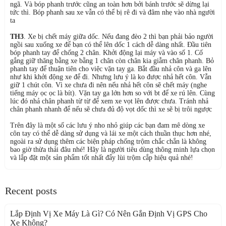
ngã. Và bóp phanh trước cũng an toàn hơn bởi bánh trước sẽ dừng lại
tức thì. Bóp phanh sau xe vẫn có thể bị rê đi và đâm nhẹ vào nhà người
ta
TH3
. Xe bị chết máy giữa dốc. Nếu đang đèo 2 thì bạn phải bảo người
ngồi sau xuống xe để bạn có thể lên dốc 1 cách dễ dàng nhất. Đầu tiên
bóp phanh tay để chống 2 chân. Khởi động lại máy và vào số 1. Cố
gắng giữ thăng bằng xe bằng 1 chân còn chân kia giẫm chân phanh. Bỏ
phanh tay để thuận tiên cho việc vặn tay ga. Bắt đầu nhả côn và ga lên
như khi khởi động xe để đi. Nhưng lưu ý là ko được nhả hết côn. Vẫn
giữ 1 chút côn. Vì xe chưa đi nên nếu nhả hết côn sẽ chết máy (nghe
tiếng máy ọc ọc là bít). Vặn tay ga lớn hơn so với bt để xe rú lên. Cùng
lúc đó nhả chân phanh từ từ để xem xe vọt lên được chưa. Tránh nhả
chân phanh nhanh để nếu sẽ chưa đủ độ vọt dốc thì xe sẽ bị trôi ngược
Trên đây là một số các lưu ý nho nhỏ giúp các bạn đam mê dòng xe
côn tay có thể dễ dàng sử dụng và lái xe một cách thuần thục hơn nhé,
ngoài ra sử dụng thêm các biện pháp chống trộm chắc chắn là không
bao giờ thừa thải đâu nhé! Hãy là người tiêu dùng thông minh lựa chọn
và lắp đặt một sản phẩm tốt nhất đẩy lùi trộm cắp hiệu quả nhé!
Recent posts
Lắp Định Vị Xe Máy Là Gì? Có Nên Gắn Định Vị GPS Cho
Xe Không?