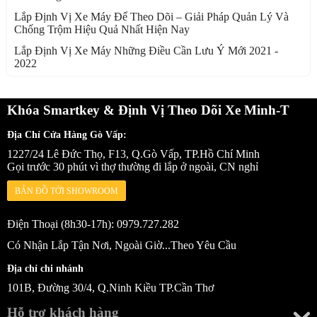
Lắp Định Vị Xe Máy Để Theo Dõi – Giải Pháp Quản Lý Và
Chống Trộm Hiệu Quả Nhất Hiện Nay
Lắp Định Vị Xe Máy Những Điều Cần Lưu Ý Mới 2021 -
2022
Khóa Smartkey & Định Vị Theo Dõi Xe Minh-T
Địa Chỉ Cửa Hàng Gò Vấp:
1227/24 Lê Đức Thọ, F13, Q.Gò Vấp, TP.Hồ Chí Minh
Gọi trước 30 phút vì thợ thường đi lắp ở ngoài, CN nghỉ
BẢN ĐỒ TỚI SHOWROOM
Điện Thoại (8h30-17h): 0979.727.282
Có Nhận Lắp Tận Nơi, Ngoài Giờ...Theo Yêu Cầu
Địa chỉ chi nhánh
101B, Đường 30/4, Q.Ninh Kiều TP.Cần Thơ
Hỗ trợ khách hàng