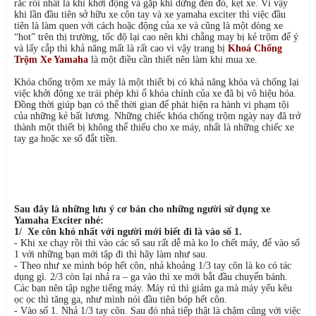
rắc rối nhất là khi khởi động và gặp khi dừng đèn đỏ, kẹt xe. Vì vậy
khi lần đầu tiên sở hữu xe côn tay và xe yamaha exciter thì việc đầu
tiên là làm quen với cách hoặc động của xe và cũng là một dòng xe
“hot” trên thị trường, tốc độ lại cao nên khi chẳng may bị kẻ trộm để ý
và lấy cắp thì khả năng mất là rất cao vì vậy trang bị
Khoá Chống
Trộm Xe Yamaha
là một điều cần thiết nên làm khi mua xe.
Khóa chống trộm xe máy là một thiết bị có khả năng khóa và chống lại
việc khởi động xe trái phép khi ổ khóa chính của xe đã bị vô hiệu hóa.
Đồng thời giúp bạn có thể thời gian để phát hiện ra hành vi phạm tội
của những kẻ bất lương. Những chiếc khóa chống trộm ngày nay đã trở
thành một thiết bị không thể thiếu cho xe máy, nhất là những chiếc xe
tay ga hoặc xe số đắt tiền.
Sau đây là những lưu ý cơ bản cho những người sử dụng xe
Yamaha Exciter nhé:
1/ Xe côn khó nhất với người mới biết đi là vào số 1.
- Khi xe chạy rồi thì vào các số sau rất dễ mà ko lo chết máy, để vào số
1 với những bạn mới tập đi thì hãy làm như sau.
- Theo như xe mình bóp hết côn, nhả khoảng 1/3 tay côn là ko có tác
dụng gì. 2/3 còn lại nhả ra – ga vào thì xe mới bắt đầu chuyển bánh.
Các bạn nên tập nghe tiếng máy. Máy rú thì giảm ga mà máy yếu kêu
ọc ọc thì tăng ga, như mình nói đầu tiên bóp hết côn.
- Vào số 1. Nhả 1/3 tay côn. Sau đó nhả tiếp thật là chậm cũng với việc