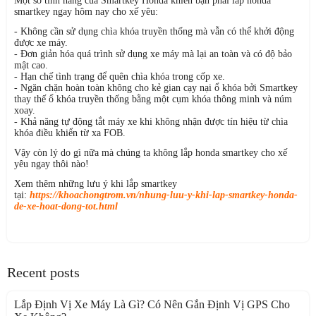
Một số tính năng của Smartkey Honda khiến bạn phải lắp honda
smartkey ngay hôm nay cho xế yêu:
- Không cần sử dụng chìa khóa truyền thống mà vẫn có thể khởi động
được xe máy.
- Đơn giản hóa quá trình sử dụng xe máy mà lại an toàn và có độ bảo
mật cao.
- Hạn chế tình trạng để quên chìa khóa trong cốp xe.
- Ngăn chặn hoàn toàn không cho kẻ gian cạy nại ổ khóa bởi Smartkey
thay thế ổ khóa truyền thống bằng một cụm khóa thông minh và núm
xoay.
- Khả năng tự động tắt máy xe khi không nhận được tín hiệu từ chìa
khóa điều khiển từ xa FOB.
Vậy còn lý do gì nữa mà chúng ta không lắp honda smartkey cho xế
yêu ngay thôi nào!
Xem thêm những lưu ý khi lắp smartkey
tại:
https://khoachongtrom.vn/nhung-luu-y-khi-lap-smartkey-honda-
de-xe-hoat-dong-tot.html
Recent posts
Lắp Định Vị Xe Máy Là Gì? Có Nên Gắn Định Vị GPS Cho