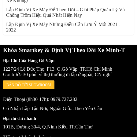
Xe Không?
Lắp Định Vị Xe Máy Để Theo Dõi – Giải Pháp Quản Lý Và
Chống Trộm Hiệu Quả Nhất Hiện Nay
Lắp Định Vị Xe Máy Những Điều Cần Lưu Ý Mới 2021 -
2022
Khóa Smartkey & Định Vị Theo Dõi Xe Minh-T
Địa Chỉ Cửa Hàng Gò Vấp:
1227/24 Lê Đức Thọ, F13, Q.Gò Vấp, TP.Hồ Chí Minh
Gọi trước 30 phút vì thợ thường đi lắp ở ngoài, CN nghỉ
BẢN ĐỒ TỚI SHOWROOM
Điện Thoại (8h30-17h): 0979.727.282
Có Nhận Lắp Tận Nơi, Ngoài Giờ...Theo Yêu Cầu
Địa chỉ chi nhánh
101B, Đường 30/4, Q.Ninh Kiều TP.Cần Thơ