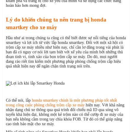
khám phá và trang bị cho xế yêu của mình và sử dụng các chức năng
hoàn hảo hơn mong đợi.
Lý do khiến chúng ta nên trang bị honda
smartkey cho xe máy
Hầu như ai trong chúng ta cũng có thể biết được sự nổi tiếng của honda
smartkey và lợi ích từ việc lắp honda smartkey. Đối với một xã hội có
trộm cắp xe máy nhiều như hiện nay, chỉ cần lơ đãng trong vài phút là
bạn đã có nguy cơ nói lời tạm biệt với xế yêu của mình bởi những thủ
đoạn tinh vi, tinh xảo của bọn trộm cắp xe máy. Do đó, mọi người
đang ráo riết tìm kiếm một phương pháp phòng chống trộm cắp hiệu
quả nhất hiện nay để ngăn chặn tình trạng nói trên.
Có thể nói, lắp
honda smartkey chính là một phương pháp tốt nhất
trong công cuộc phòng chống trộm cắp xe máy
hiện nay. Với khả năng
nhận dạng chủ xe thông qua quá trình đối chiếu mã ID qua sóng vô
tuyến khá hiện đại, không một kẻ trộm nào có thể cướp đi xe máy của
bạn nếu không cầm trong tay chìa khóa FOB. Từ đó có thể giúp nâng
cao tính bảo mật cho xe máy.