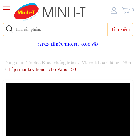
0
Tìm kiếm
1227/24 LÊ ĐỨC THỌ, F13, Q.GÒ VẤP
Trang chủ
/
Video Khóa chống trộm
/
Video Khoá Chống Trộm
/
Lắp smartkey honda cho Vario 150