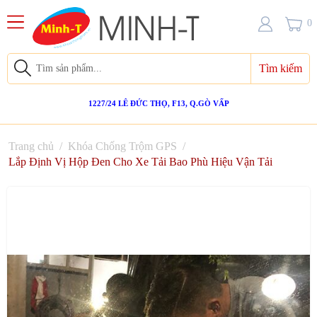
0
Tìm kiếm
1227/24 LÊ ĐỨC THỌ, F13, Q.GÒ VẤP
Trang chủ
/
Khóa Chống Trộm GPS
/
Lắp Định Vị Hộp Đen Cho Xe Tải Bao Phù Hiệu Vận Tải