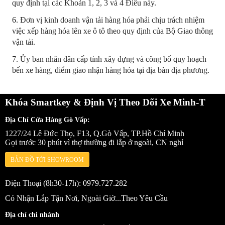
quy định tại các Khoản 1, 2, 3 và 4 Điều này.
6. Đơn vị
kinh doanh vận tải hàng hóa phải chịu trách nhiệm
việc xếp hàng hóa lên xe ô tô theo quy định của Bộ Giao thông
vận tải.
7. Ủy ban
nhân dân cấp tỉnh xây dựng và công bố quy hoạch
bến xe hàng, điểm giao nhận hàng hóa tại địa bàn địa phương.
Khóa Smartkey & Định Vị Theo Dõi Xe Minh-T
Địa Chỉ Cửa Hàng Gò Vấp:
1227/24 Lê Đức Thọ, F13, Q.Gò Vấp, TP.Hồ Chí Minh
Gọi trước 30 phút vì thợ thường đi lắp ở ngoài, CN nghỉ
BẢN ĐỒ TỚI SHOWROOM
Điện Thoại (8h30-17h): 0979.727.282
Có Nhận Lắp Tận Nơi, Ngoài Giờ...Theo Yêu Cầu
Địa chỉ chi nhánh