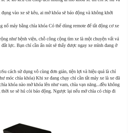
 đụng vào xe sẽ kêu, ai mở khóa sẽ báo động và không khởi
g nổ máy bằng chìa khóa Có thể dùng remote để tắt động cơ xe
rộng như bệnh viện, chỗ công cộng tìm xe là một chuyện vất vả
 đắt lực. Bạn chỉ cần ấn nút sẽ thấy được ngay xe mình đang ở
u cách sử dụng vô cùng đơn giản, tiện lợi và hiệu quả là chỉ
hư móc chìa khóa) Khi xe đang chạy chỉ cần tắt máy xe là xe đã
 chìa khóa nào mở khóa lên như vam, chìa vạn năng...đều không
thời xe sẽ hú còi báo động. Ngược lại nếu mở chìa có chip đi