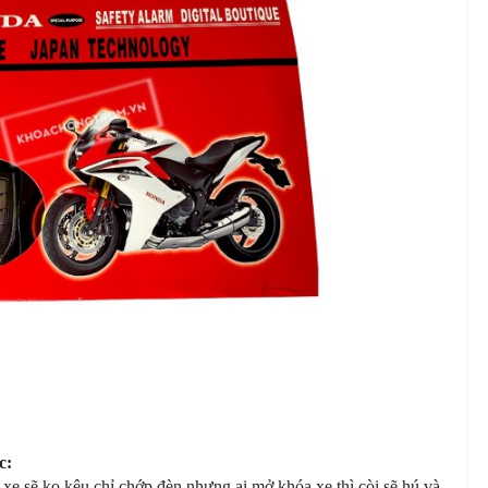
c:
xe sẽ ko kêu chỉ chớp đèn nhưng ai mở khóa xe thì còi sẽ hú và