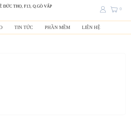
LÊ ĐỨC THỌ, F13, Q.GÒ VẤP
0
O
TIN TỨC
PHẦN MỀM
LIÊN HỆ