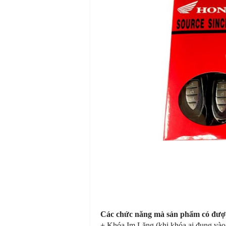
Các chức năng mà sản phẩm có đượ
+ Khóa Im Lặng (khi khóa ai đụng vào 