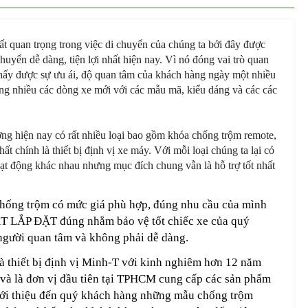
t quan trọng trong việc di chuyển của chúng ta bởi đây được
huyển dễ dàng, tiện lợi nhất hiện nay. Vì nó đóng vai trò quan
 thấy được sự ưu ái, độ quan tâm của khách hàng ngày một nhiều
ng nhiều các dòng xe mới với các mẫu mã, kiểu dáng và các các
ường hiện nay có rất nhiều loại bao gồm khóa chống trộm remote,
ất chính là thiết bị định vị xe máy. Với mỗi loại chúng ta lại có
t động khác nhau nhưng mục đích chung vẫn là hỗ trợ tốt nhất
chống trộm có mức giá phù hợp, đúng nhu cầu của mình
T LẮP ĐẶT đúng nhằm bảo vệ tốt chiếc xe của quý
 người quan tâm và không phải dễ dàng.
 thiết bị định vị Minh-T với kinh nghiêm hơn 12 năm
 và là đơn vị đầu tiên tại TPHCM cung cấp các sản phẩm
iới thiệu đến quý khách hàng những mẫu chống trộm