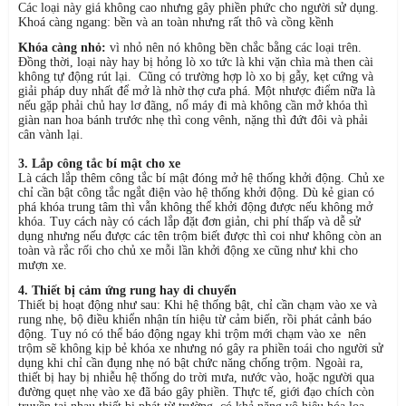
Các loại này giá không cao nhưng gây phiền phức cho người sử dụng.
Khoá càng ngang: bền và an toàn nhưng rất thô và cồng kềnh
Khóa càng nhỏ:
vì nhỏ nên nó không bền chắc bằng các loại trên.
Đồng thời, loại này hay bị hỏng lò xo tức là khi vặn chìa mà then cài
không tự động rút lại. Cũng có trường hợp lò xo bị gẫy, kẹt cứng và
giải pháp duy nhất để mở là nhờ thợ cưa phá. Một nhược điểm nữa là
nếu gặp phải chủ hay lơ đãng, nổ máy đi mà không cần mở khóa thì
giàn nan hoa bánh trước nhẹ thì cong vênh, nặng thì đứt đôi và phải
cân vành lại.
3. Lắp công tắc bí mật cho xe
Là cách lắp thêm công tắc bí mật đóng mở hệ thống khởi động. Chủ xe
chỉ cần bật công tắc ngắt điện vào hệ thống khởi động. Dù kẻ gian có
phá khóa trung tâm thì vẫn không thể khởi động được nếu không mở
khóa. Tuy cách này có cách lắp đặt đơn giản, chi phí thấp và dễ sử
dụng nhưng nếu được các tên trộm biết được thì coi như không còn an
toàn và rắc rối cho chủ xe mỗi lần khởi động xe cũng như khi cho
mượn xe.
4. Thiết bị cảm ứng rung hay di chuyển
Thiết bị hoạt động như sau: Khi hệ thống bật, chỉ cần chạm vào xe và
rung nhẹ, bộ điều khiển nhận tín hiệu từ cảm biến, rồi phát cảnh báo
động. Tuy nó có thể báo động ngay khi trộm mới chạm vào xe nên
trộm sẽ không kịp bẻ khóa xe nhưng nó gây ra phiền toái cho người sử
dụng khi chỉ cần đụng nhẹ nó bật chức năng chống trộm. Ngoài ra,
thiết bị hay bị nhiễu hệ thống do trời mưa, nước vào, hoặc người qua
đường quẹt nhẹ vào xe đã báo gây phiền. Thực tế, giới đạo chích còn