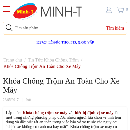
0
Tìm kiếm
1227/24 LÊ ĐỨC THỌ, F13, Q.GÒ VẤP
Trang chủ
/
Tin Tức Khóa Chống Trộm
/
Khóa Chống Trộm An Toàn Cho Xe Máy‎
Khóa Chống Trộm An Toàn Cho Xe
Máy‎
26/05/2017
bởi
Lắp thêm
Khóa chống trộm xe máy
và
thiết bị định vị xe máy
là
một trong những phương pháp được nhiều người lựa chọn vì tính tiện
dụng và đặc biệt rất an toàn trong việc bảo vệ xe trước các nguy cơ
"chiếc xe không có cánh mà bay mất". Khóa chống trộm xe máy có