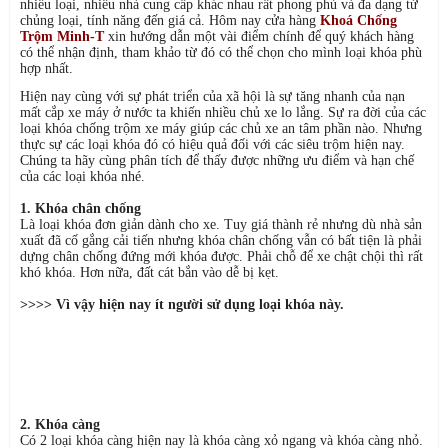
nhiều loại, nhiều nhà cung cấp khác nhau rất phong phú và đa dạng từ
chủng loại, tính năng đến giá cả. Hôm nay cửa hàng
Khoá Chống
Trộm Minh-T
xin hướng dẫn một vài điểm chính để quý khách hàng
có thể nhận định, tham khảo từ đó có thể chọn cho mình loại khóa phù
hợp nhất.
Hiện nay cùng với sự phát triển của xã hội là sự tăng nhanh của nạn
mất cắp xe máy ở nước ta khiến nhiều chủ xe lo lắng. Sự ra đời của các
loại khóa chống trộm xe máy giúp các chủ xe an tâm phần nào. Nhưng
thực sự các loại khóa đó có hiệu quả đối với các siêu trộm hiện nay.
Chúng ta hãy cùng phân tích để thấy được những ưu điểm và hạn chế
của các loại khóa nhé.
1. Khóa chân chống
Là loại khóa đơn giản dành cho xe. Tuy giá thành rẻ nhưng dù nhà sản
xuất đã cố gắng cải tiến nhưng khóa chân chống vẫn có bất tiện là phải
dựng chân chống đứng mới khóa được. Phải chỗ để xe chật chội thì rất
khó khóa. Hơn nữa, đất cát bắn vào dễ bị kẹt.
>>>> Vì vậy hiện nay ít người sử dụng loại khóa này.
2. Khóa càng
Có 2 loại khóa càng hiện nay là khóa càng xỏ ngang và khóa càng nhỏ.