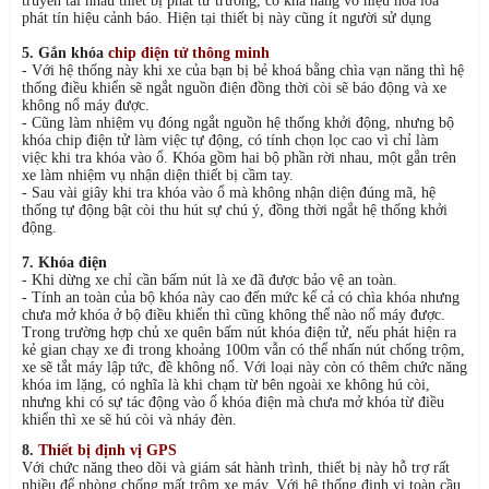
truyền tai nhau thiết bị phát từ trường, có khả năng vô hiệu hóa loa
phát tín hiệu cảnh báo. Hiện tại thiết bị này cũng ít người sử dụng
5. Gắn khóa
chip điện tử thông minh
- Với hệ thống này khi xe của bạn bị bẻ khoá bằng chìa vạn năng thì hệ
thống điều khiển sẽ ngắt nguồn điện đồng thời còi sẽ báo động và xe
không nổ máy được.
- Cũng làm nhiệm vụ đóng ngắt nguồn hệ thống khởi động, nhưng bộ
khóa chip điện tử làm việc tự động, có tính chọn lọc cao vì chỉ làm
việc khi tra khóa vào ổ. Khóa gồm hai bộ phần rời nhau, một gắn trên
xe làm nhiệm vụ nhận diện thiết bị cầm tay.
- Sau vài giây khi tra khóa vào ổ mà không nhận diện đúng mã, hệ
thống tự động bật còi thu hút sự chú ý, đồng thời ngắt hệ thống khởi
động.
7. Khóa điện
- Khi dừng xe chỉ cần bấm nút là xe đã được bảo vệ an toàn.
- Tính an toàn của bộ khóa này cao đến mức kể cả có chìa khóa nhưng
chưa mở khóa ở bộ điều khiển thì cũng không thể nào nổ máy được.
Trong trường hợp chủ xe quên bấm nút khóa điện tử, nếu phát hiện ra
kẻ gian chạy xe đi trong khoảng 100m vẫn có thể nhấn nút chống trộm,
xe sẽ tắt máy lập tức, đề không nổ. Với loại này còn có thêm chức năng
khóa im lặng, có nghĩa là khi chạm từ bên ngoài xe không hú còi,
nhưng khi có sự tác động vào ổ khóa điện mà chưa mở khóa từ điều
khiển thì xe sẽ hú còi và nháy đèn.
8.
Thiết bị định vị GPS
Với chức năng theo dõi và giám sát hành trình, thiết bị này hỗ trợ rất
nhiều để phòng chống mất trộm xe máy. Với hệ thống định vị toàn cầu,