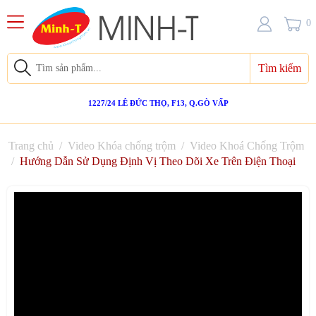
0
Tìm kiếm
1227/24 LÊ ĐỨC THỌ, F13, Q.GÒ VẤP
Trang chủ
/
Video Khóa chống trộm
/
Video Khoá Chống Trộm
/
Hướng Dẫn Sử Dụng Định Vị Theo Dõi Xe Trên Điện Thoại