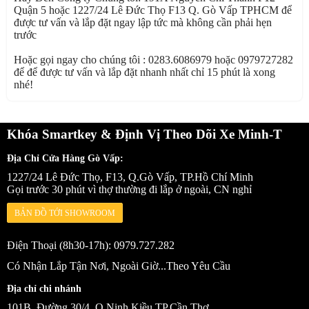
Quận 5 hoặc 1227/24 Lê Đức Thọ F13 Q. Gò Vấp TPHCM để
được tư vấn và lắp đặt ngay lập tức mà không cần phải hẹn
trước
Hoặc gọi ngay cho chúng tôi : 0283.6086979 hoặc 0979727282
để để được tư vấn và lắp đặt nhanh nhất chỉ 15 phút là xong
nhé!
Khóa Smartkey & Định Vị Theo Dõi Xe Minh-T
Địa Chỉ Cửa Hàng Gò Vấp:
1227/24 Lê Đức Thọ, F13, Q.Gò Vấp, TP.Hồ Chí Minh
Gọi trước 30 phút vì thợ thường đi lắp ở ngoài, CN nghỉ
BẢN ĐỒ TỚI SHOWROOM
Điện Thoại (8h30-17h): 0979.727.282
Có Nhận Lắp Tận Nơi, Ngoài Giờ...Theo Yêu Cầu
Địa chỉ chi nhánh
101B, Đường 30/4, Q.Ninh Kiều TP.Cần Thơ