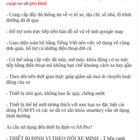
cuop-xe-a8-pro.html
- Cung cấp đầy đủ thông tin về vị trí xe, địa chỉ, số nhà, lộ trình
đường đã đi qua
- Hỗ trợ xem trực tiếp trên bản đồ số và vệ tinh google map
- Giao diện toàn bộ bằng Tiếng Việt nên việc sử dụng vô cùng
đơn giản, hỗ trợ cả những điện thoại đời cũ
- Có thể nâng cấp việc tắt máy, mở máy, khóa động cơ xe trực
tiếp bằng điện thoại mà không hạn chế khoảng cách xa hay gần
- Theo dõi trên thời gian thực giúp giám sát mọi di chuyển hoặc
động của xe
- Thiết bị nhỏ gọn, không hao ắc quy, chống nước
- Thiết bị thế hệ mới tương thích với mọi loại xe đặc biệt các
dòng FGM-FI và các xe đã có sẵn khóa smartkey vẫn sử dụng
bình thường
Ai cần sử dụng đến thiết bị định vị A8 Pro?
- THIẾT BỊ ĐỊNH VỊ THEO DÕI XE MINH - T bên cạnh