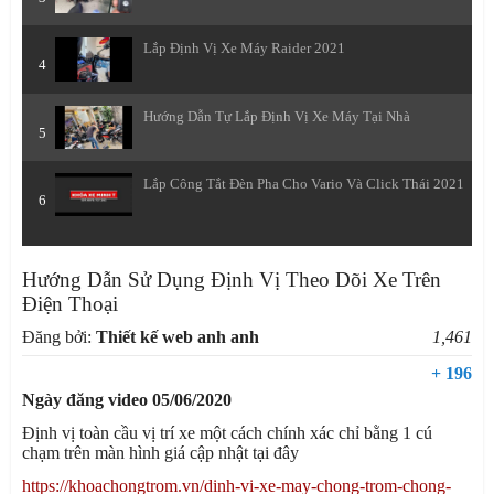
Lắp Định Vị Xe Máy Raider 2021
4
Hướng Dẫn Tự Lắp Định Vị Xe Máy Tại Nhà
5
Lắp Công Tắt Đèn Pha Cho Vario Và Click Thái 2021
6
Hướng Dẫn Sử Dụng Định Vị Theo Dõi Xe Trên
Điện Thoại
Đăng bởi:
Thiết kế web anh anh
1,461
+ 196
Ngày đăng video 05/06/2020
Định vị toàn cầu vị trí xe một cách chính xác chỉ bằng 1 cú
chạm trên màn hình giá cập nhật tại đây
https://khoachongtrom.vn/dinh-vi-xe-may-chong-trom-chong-