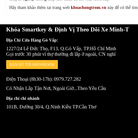
Hãy tham khảo thêm tại trang web
khoachongtrom.vn
này để có thể tì
Khóa Smartkey & Định Vị Theo Dõi Xe Minh-T
Địa Chỉ Cửa Hàng Gò Vấp:
1227/24 Lê Đức Thọ, F13, Q.Gò Vấp, TP.Hồ Chí Minh
Gọi trước 30 phút vì thợ thường đi lắp ở ngoài, CN nghỉ
BẢN ĐỒ TỚI SHOWROOM
Điện Thoại (8h30-17h): 0979.727.282
Có Nhận Lắp Tận Nơi, Ngoài Giờ...Theo Yêu Cầu
Địa chỉ chi nhánh
101B, Đường 30/4, Q.Ninh Kiều TP.Cần Thơ