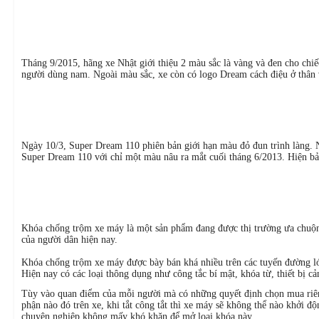
Tháng 9/2015, hãng xe Nhật giới thiệu 2 màu sắc là vàng và đen cho c
người dùng nam. Ngoài màu sắc, xe còn có logo Dream cách điệu ở thân
Ngày 10/3, Super Dream 110 phiên bản giới hạn màu đỏ đun trình làng
Super Dream 110 với chỉ một màu nâu ra mắt cuối tháng 6/2013. Hiện bả
Khóa chống trộm xe máy là một sản phẩm đang được thị trường ưa chuộn
của người dân hiện nay.
Khóa chống trộm xe máy được bày bán khá nhiều trên các tuyến đường lớn
Hiện nay có các loại thông dụng như công tắc bí mật, khóa từ, thiết bị
Tùy vào quan điểm của mỗi người mà có những quyết định chọn mua riêng
phận nào đó trên xe, khi tắt công tắt thì xe máy sẽ không thể nào khởi đ
chuyên nghiệp không mấy khó khăn để mở loại khóa này.