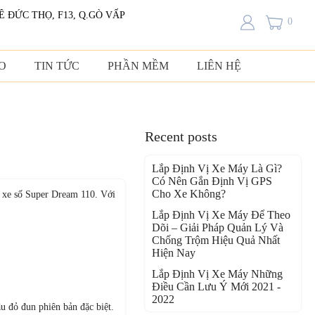
LÊ ĐỨC THỌ, F13, Q.GÒ VẤP
0
O
TIN TỨC
PHẦN MỀM
LIÊN HỆ
Recent posts
Lắp Định Vị Xe Máy Là Gì?
Có Nên Gắn Định Vị GPS
Cho Xe Không?
 xe số Super Dream 110. Với
Lắp Định Vị Xe Máy Để Theo
Dõi – Giải Pháp Quản Lý Và
Chống Trộm Hiệu Quả Nhất
Hiện Nay
Lắp Định Vị Xe Máy Những
Điều Cần Lưu Ý Mới 2021 -
2022
 đỏ đun phiên bản đặc biệt.