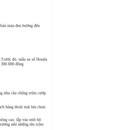
i bản màu đen hướng đến
m.Trước đó, mẫu xe số Honda
n 300.000 đồng.
ng nhu cầu chống trộm cướp
ch hàng thoải mái lựa chọn.
hông cao, lắp vào một bộ
 trường nên những tên trộm