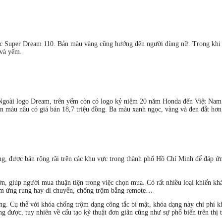
hiếc Super Dream 110. Bản màu vàng cũng hướng đến người dùng nữ. Trong kh
 và yếm.
. Ngoài logo Dream, trên yếm còn có logo kỷ niệm 20 năm Honda đến Việt Na
n màu nâu có giá bán 18,7 triệu đồng. Ba màu xanh ngọc, vàng và đen đắt hơ
g, được bán rộng rãi trên các khu vực trong thành phố Hồ Chí Minh để đáp ứ
, giúp người mua thuận tiện trong việc chọn mua. Có rất nhiều loại khiến khá
 cảm ứng rung hay di chuyển, chống trộm bằng remote…
. Cụ thể với khóa chống trộm dạng công tắc bí mật, khóa dạng này chi phí k
ộng được, tuy nhiên về cấu tạo kỹ thuật đơn giãn cũng như sự phổ biến trên thị