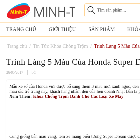
TRANG CHỦ
GIỚI THIỆU
SẢN PHẨM
KHÓ
Trang chủ
/
Tin Tức Khóa Chống Trộm
/
Trình Làng 5 Màu Của
Trình Làng 5 Màu Của Honda Super 
26/05/2017
bởi
Mẫu xe số của Honda vừa được bổ sung thêm 3 màu mới xanh ngọc, đen 
màu sắc trẻ trung này, khách hàng nhắm đến của liên doanh Nhật Bản là 
Xem Thêm:
Khoá Chống Trộm Dành Cho Các Loại Xe Máy
Cũng giống bản màu vàng, tem xe mang biểu tượng Super Dream được các