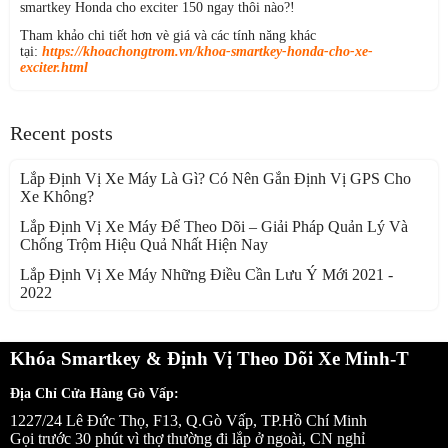
smartkey Honda cho exciter 150 ngay thôi nào?!
Tham khảo chi tiết hơn vè giá và các tính năng khác
tại:
https://khoachongtrom.vn/khoa-smartkey-honda-cho-xe-
exciter.html
Recent posts
Lắp Định Vị Xe Máy Là Gì? Có Nên Gắn Định Vị GPS Cho
Xe Không?
Lắp Định Vị Xe Máy Để Theo Dõi – Giải Pháp Quản Lý Và
Chống Trộm Hiệu Quả Nhất Hiện Nay
Lắp Định Vị Xe Máy Những Điều Cần Lưu Ý Mới 2021 -
2022
Khóa Smartkey & Định Vị Theo Dõi Xe Minh-T
Địa Chỉ Cửa Hàng Gò Vấp:
1227/24 Lê Đức Thọ, F13, Q.Gò Vấp, TP.Hồ Chí Minh
Gọi trước 30 phút vì thợ thường đi lắp ở ngoài, CN nghỉ