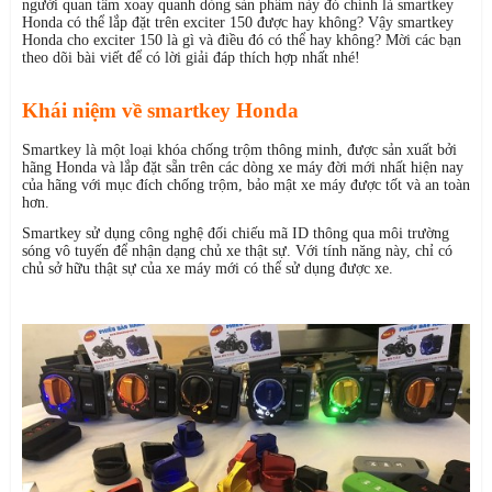
người quan tâm xoay quanh dòng sản phẩm này đó chính là smartkey
Honda có thể lắp đặt trên exciter 150 được hay không? Vậy smartkey
Honda cho exciter 150 là gì và điều đó có thể hay không? Mời các bạn
theo dõi bài viết để có lời giải đáp thích hợp nhất nhé!
Khái niệm về smartkey Honda
Smartkey là một loại khóa chống trộm thông minh, được sản xuất bởi
hãng Honda và lắp đặt sẵn trên các dòng xe máy đời mới nhất hiện nay
của hãng với mục đích chống trộm, bảo mật xe máy được tốt và an toàn
hơn.
Smartkey sử dụng công nghệ đối chiếu mã ID thông qua môi trường
sóng vô tuyến để nhận dạng chủ xe thật sự. Với tính năng này, chỉ có
chủ sở hữu thật sự của xe máy mới có thể sử dụng được xe.