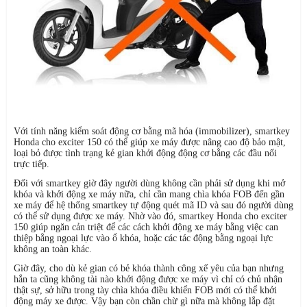
Với tính năng kiểm soát động cơ bằng mã hóa (immobilizer), smartkey
Honda cho exciter 150 có thể giúp xe máy được nâng cao độ bảo mật,
loại bỏ được tình trạng kẻ gian khởi động động cơ bằng các đầu nối
trực tiếp.
Đối với smartkey giờ đây người dùng không cần phải sử dụng khi mở
khóa và khởi động xe máy nữa, chỉ cần mang chìa khóa FOB đến gần
xe máy để hệ thống smartkey tự động quét mã ID và sau đó người dùng
có thể sử dụng được xe máy. Nhờ vào đó, smartkey Honda cho exciter
150 giúp ngăn cản triệt để các cách khởi động xe máy bằng việc can
thiệp bằng ngoại lực vào ổ khóa, hoặc các tác động bằng ngoại lực
không an toàn khác.
Giờ đây, cho dù kẻ gian có bẻ khóa thành công xế yêu của bạn nhưng
hắn ta cũng không tài nào khởi động được xe máy vì chỉ có chủ nhận
thật sự, sở hữu trong tày chìa khóa điều khiển FOB mới có thể khởi
động máy xe được. Vậy bạn còn chần chừ gì nữa mà không lắp đặt