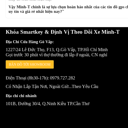
Vậy Minh-T chính là sự lựa chọn hoàn hảo nhất của các tin đồ gps ch
uy tín và giá rẻ nhất hiện nay?"
Khóa Smartkey & Định Vị Theo Dõi Xe Minh-T
Địa Chỉ Cửa Hàng Gò Vấp:
1227/24 Lê Đức Thọ, F13, Q.Gò Vấp, TP.Hồ Chí Minh
Gọi trước 30 phút vì thợ thường đi lắp ở ngoài, CN nghỉ
BẢN ĐỒ TỚI SHOWROOM
Điện Thoại (8h30-17h): 0979.727.282
Có Nhận Lắp Tận Nơi, Ngoài Giờ...Theo Yêu Cầu
Địa chỉ chi nhánh
101B, Đường 30/4, Q.Ninh Kiều TP.Cần Thơ