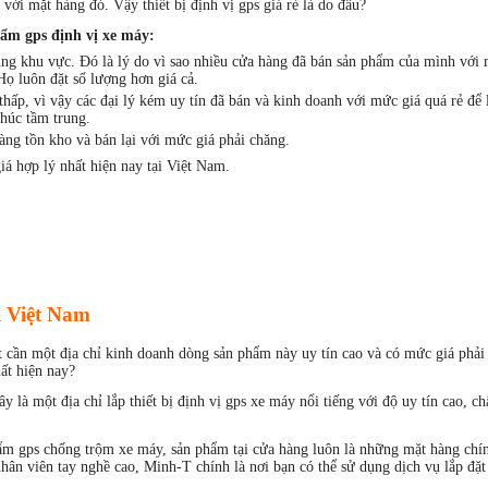
ới mặt hàng đó. Vậy thiết bị định vị gps giá rẻ là do đâu?
ẩm gps định vị xe máy:
cùng khu vực. Đó là lý do vì sao nhiều cửa hàng đã bán sản phẩm của mình với 
Họ luôn đặt số lượng hơn giá cả.
hấp, vì vậy các đại lý kém uy tín đã bán và kinh doanh với mức giá quá rẻ để 
húc tầm trung.
hàng tồn kho và bán lại với mức giá phải chăng.
iá hợp lý nhất hiện nay tại Việt Nam.
ại Việt Nam
rất cần một địa chỉ kinh doanh dòng sản phẩm này uy tín cao và có mức giá phải
ất hiện nay?
y là một địa chỉ lắp thiết bị định vị gps xe máy nổi tiếng với độ uy tín cao, c
m gps chống trộm xe máy, sản phẩm tại cửa hàng luôn là những mặt hàng chí
ân viên tay nghề cao, Minh-T chính là nơi bạn có thể sử dụng dịch vụ lắp đặt t