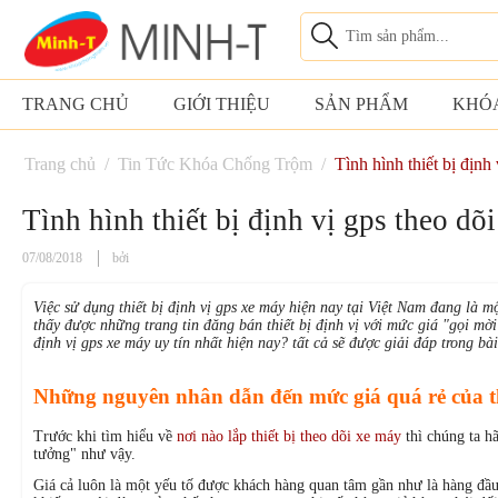
TRANG CHỦ
GIỚI THIỆU
SẢN PHẨM
KHÓ
Trang chủ
/
Tin Tức Khóa Chống Trộm
/
Tình hình thiết bị định
Tình hình thiết bị định vị gps theo dõ
07/08/2018
bởi
Việc sử dụng thiết bị định vị gps xe máy hiện nay tại Việt Nam đang là
thấy được những trang tin đăng bán thiết bị định vị với mức giá "gọi mời
định vị gps xe máy uy tín nhất hiện nay? tất cả sẽ được giải đáp trong bà
Những nguyên nhân dẫn đến mức giá quá rẻ của thi
Trước khi tìm hiểu về
nơi nào lắp thiết bị theo dõi xe máy
thì chúng ta h
tưởng" như vậy.
Giá cả luôn là một yếu tố được khách hàng quan tâm gần như là hàng đầu 