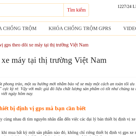
1227/24 
Tìm kiếm
A CHỐNG TRỘM
KHÓA CHỐNG TRỘM GPRS
VIDE
 vị gps theo dõi xe máy tại thị trường Việt Nam
i xe máy tại thị trường Việt Nam
 một phong trào, một xu hướng mới nhằm bảo vệ xe máy một cách an toàn tối ưu
" cực kỳ rẻ. Vậy với mức giá đó liệu chất lượng sản phẩm có tốt như chúng ta 
i viết ngày hôm nay.
ết bị định vị gps mà bạn cần biết
ãy cùng nhau đi tìm nguyên nhân dẫn đến việc các đại lý bán thiết bị định vị 
khi mua bất kỳ một sản phẩm nào đó, không chỉ riêng thiết bị định vị gps xe 