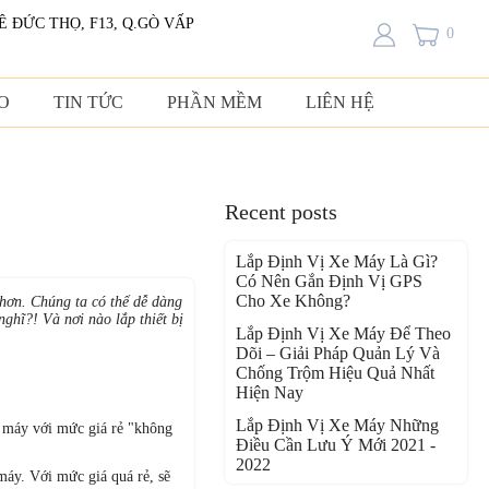
LÊ ĐỨC THỌ, F13, Q.GÒ VẤP
0
O
TIN TỨC
PHẦN MỀM
LIÊN HỆ
Recent posts
Lắp Định Vị Xe Máy Là Gì?
Có Nên Gắn Định Vị GPS
Cho Xe Không?
 hơn. Chúng ta có thể dễ dàng
nghĩ?! Và nơi nào lắp thiết bị
Lắp Định Vị Xe Máy Để Theo
Dõi – Giải Pháp Quản Lý Và
Chống Trộm Hiệu Quả Nhất
Hiện Nay
Lắp Định Vị Xe Máy Những
xe máy với mức giá rẻ "không
Điều Cần Lưu Ý Mới 2021 -
2022
máy. Với mức giá quá rẻ, sẽ