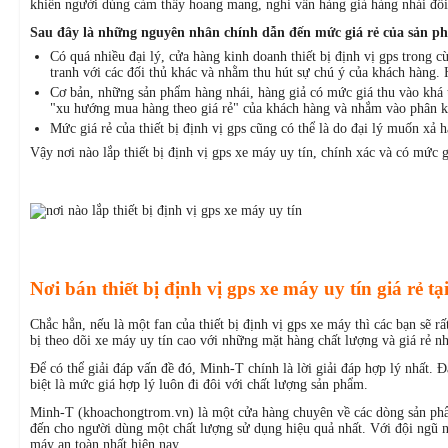
khiến người dùng cảm thấy hoang mang, nghi vấn hàng giả hàng nhái đối v
Sau đây là những nguyên nhân chính dẫn đến mức giá rẻ của sản ph
Có quá nhiều đại lý, cửa hàng kinh doanh thiết bị định vị gps trong 
tranh với các đối thủ khác và nhằm thu hút sự chú ý của khách hàng. 
Cơ bản, những sản phẩm hàng nhái, hàng giả có mức giá thu vào khá t
"xu hướng mua hàng theo giá rẻ" của khách hàng và nhắm vào phân k
Mức giá rẻ của thiết bị định vị gps cũng có thể là do đại lý muốn xả 
Vậy nơi nào lắp thiết bị định vị gps xe máy uy tín, chính xác và có mức g
Nơi bán thiết bị định vị gps xe máy uy tín giá rẻ t
Chắc hẳn, nếu là một fan của thiết bị định vị gps xe máy thì các bạn sẽ 
bị theo dõi xe máy uy tín cao với những mặt hàng chất lượng và giá rẻ nh
Để có thể giải đáp vấn đề đó, Minh-T chính là lời giải đáp hợp lý nhất. Đâ
biệt là mức giá hợp lý luôn đi đôi với chất lượng sản phẩm.
Minh-T (khoachongtrom.vn) là một cửa hàng chuyên về các dòng sản phẩ
đến cho người dùng một chất lượng sử dụng hiệu quả nhất. Với đội ngũ nh
máy an toàn nhất hiện nay.