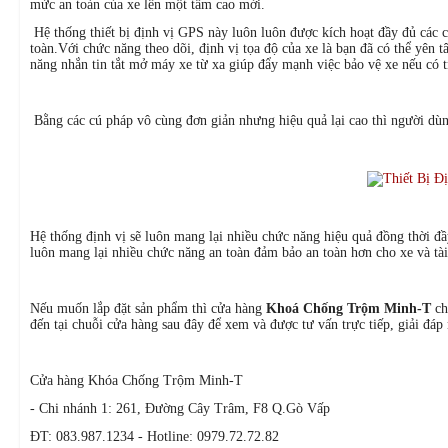
mức an toàn của xe lên một tầm cao mới.
Hệ thống thiết bị định vị GPS này luôn luôn được kích hoạt đầy đủ các c
toàn.Với chức năng theo dõi, định vị tọa độ của xe là bạn đã có thể yên 
năng nhắn tin tắt mở máy xe từ xa giúp đẩy mạnh việc bảo vệ xe nếu có 
Bằng các cú pháp vô cùng đơn giản nhưng hiệu quả lại cao thì người dùng
Hệ thống định vị sẽ luôn mang lại nhiều chức năng hiệu quả đồng thời đầy
luôn mang lại nhiều chức năng an toàn đảm bảo an toàn hơn cho xe và tài
Nếu muốn lắp đặt sản phẩm thì cửa hàng
Khoá Chống Trộm Minh-T
ch
đến tại chuỗi cửa hàng sau đây để xem và được tư vấn trực tiếp, giải đá
Cửa hàng Khóa Chống Trộm Minh-T
- Chi nhánh 1: 261, Đường Cây Trâm, F8 Q.Gò Vấp
ĐT: 083.987.1234 - Hotline: 0979.72.72.82