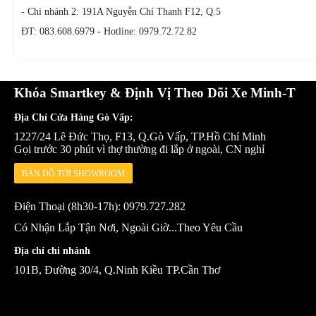
- Chi nhánh 2: 191A Nguyễn Chí Thanh F12, Q.5
ĐT: 083.608.6979 - Hotline: 0979.72.72.82
Khóa Smartkey & Định Vị Theo Dõi Xe Minh-T
Địa Chỉ Cửa Hàng Gò Vấp:
1227/24 Lê Đức Thọ, F13, Q.Gò Vấp, TP.Hồ Chí Minh
Gọi trước 30 phút vì thợ thường đi lắp ở ngoài, CN nghỉ
BẢN ĐỒ TỚI SHOWROOM
Điện Thoại (8h30-17h): 0979.727.282
Có Nhận Lắp Tận Nơi, Ngoài Giờ...Theo Yêu Cầu
Địa chỉ chi nhánh
101B, Đường 30/4, Q.Ninh Kiều TP.Cần Thơ