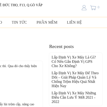
LÊ ĐỨC THỌ, F13, Q.GÒ VẤP
0
O
TIN TỨC
PHẦN MỀM
LIÊN HỆ
Recent posts
Lắp Định Vị Xe Máy Là Gì?
Có Nên Gắn Định Vị GPS
Cho Xe Không?
 thì. Qua đó cho thấy hiện
Lắp Định Vị Xe Máy Để Theo
Dõi – Giải Pháp Quản Lý Và
Chống Trộm Hiệu Quả Nhất
Hiện Nay
Lắp Định Vị Xe Máy Những
Điều Cần Lưu Ý Mới 2021 -
2022
ẩy lùi trộm cắp, nâng cao