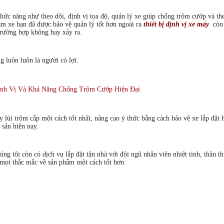
hức năng như theo dõi, định vị tọa độ, quản lý xe giúp chống trộm cướp và the
tâm xe bạn đã được bảo vệ quản lý tốt hơn ngoài ra
thiết bị định vị xe máy
còn
trường hợp không hay xảy ra.
 luôn luôn là người có lợi.
 lùi trộm cắp một cách tốt nhất, nâng cao ý thức bằng cách bảo vệ xe lắp đặt 
 sản hiện nay.
úng tôi còn có dịch vụ lắp đặt tận nhà với đội ngũ nhân viên nhiệt tinh, thân t
p mọi thắc mắc về sản phẩm một cách tốt hơn: