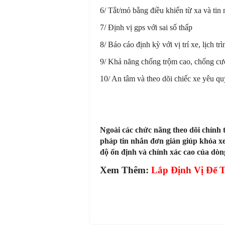
6/ Tắt/mỏ bằng điều khiển từ xa và ti
7/
Định vị gps với sai số thấp
8/ Báo cáo định kỳ với vị trí xe, lịch tr
9/
Khả năng chống trộm cao, c
hống cướ
10/ An tâm và theo dõi chiếc xe yêu q
Ngoài các chức năng theo dõi chính 
pháp tin nhắn đơn giản giúp khóa xe
độ ổn định và chính xác cao của dò
Xem Thêm:
Lắp Định Vị Để 