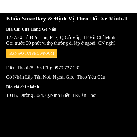
Khóa Smartkey & Định Vị Theo Dõi Xe Minh-T
Địa Chỉ Cửa Hàng Gò Vấp:
1227/24 Lê Đức Thọ, F13, Q.Gò Vấp, TP.Hồ Chí Minh
Gọi trước 30 phút vì thợ thường đi lắp ở ngoài, CN nghỉ
BẢN ĐỒ TỚI SHOWROOM
Điện Thoại (8h30-17h): 0979.727.282
Có Nhận Lắp Tận Nơi, Ngoài Giờ...Theo Yêu Cầu
Địa chỉ chi nhánh
101B, Đường 30/4, Q.Ninh Kiều TP.Cần Thơ