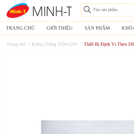
TRANG CHỦ
GIỚI THIỆU
SẢN PHẨM
KHÓ
Trang chủ
/
Khóa Chống Trộm GPS
/
Thiết Bị Định Vị Theo D