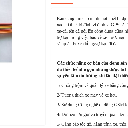
Bạn đang tìm cho mình một thiết bị định
xác thì thiết bị định vị định vị GPS sẽ
xa-cái tên đã nói lên công dụng cũng 
trợ bạn trong việc bảo vệ xe trước nạ
sát quản lý xe chồng/vợ bạn đi đâu.... 
Các chức năng cơ bản của dòng sản
dù thiét kế nhỏ gọn nhưng được tíc
sự yên tâm tin tưởng khi lắo đặt thiết
1/ Chống trộm và quản lý xe bằng cô
2/ Tương thích xe máy và xe hơi.
3/ Sử dụng Công nghệ di động GSM k
4/ Dữ liệu lưu giữ và truyền qua intern
5/ Cảnh báo tốc độ, hành trình xe, thời 