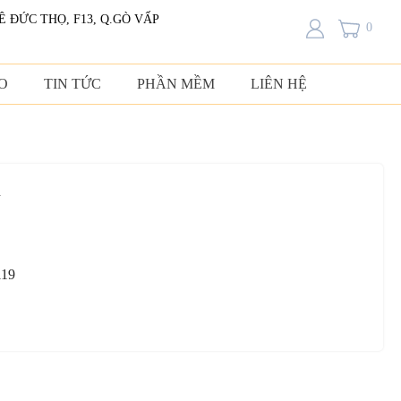
LÊ ĐỨC THỌ, F13, Q.GÒ VẤP
0
O
TIN TỨC
PHẦN MỀM
LIÊN HỆ
a
119