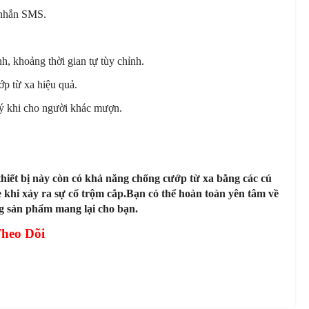
n nhắn SMS.
ình, khoảng thời gian tự tùy chỉnh.
p từ xa hiệu quả.
uý khi cho người khác mượn.
thiết bị này còn có khả năng chống cướp từ xa bằng các cú
 khi xảy ra sự cố trộm cắp.Bạn có thể hoàn toàn yên tâm về
ng sản phẩm mang lại cho bạn.
Theo Dõi