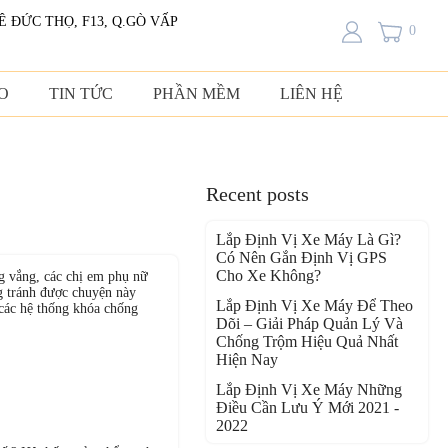
LÊ ĐỨC THỌ, F13, Q.GÒ VẤP
0
O
TIN TỨC
PHẦN MỀM
LIÊN HỆ
Recent posts
Lắp Định Vị Xe Máy Là Gì?
Có Nên Gắn Định Vị GPS
Cho Xe Không?
g vắng, các chị em phụ nữ
g tránh được chuyện này
Lắp Định Vị Xe Máy Để Theo
 các hệ thống khóa chống
Dõi – Giải Pháp Quản Lý Và
Chống Trộm Hiệu Quả Nhất
Hiện Nay
Lắp Định Vị Xe Máy Những
Điều Cần Lưu Ý Mới 2021 -
2022