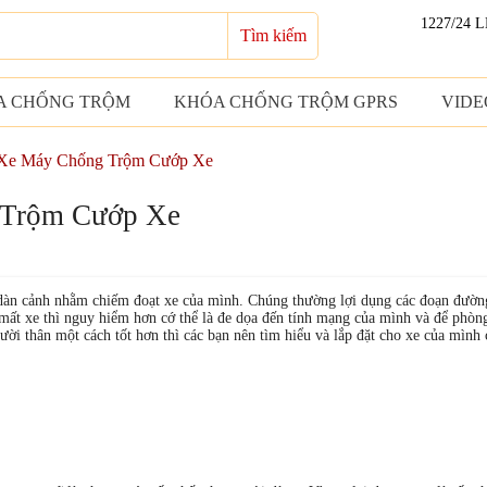
1227/24 
Tìm kiếm
A CHỐNG TRỘM
KHÓA CHỐNG TRỘM GPRS
VIDE
o Xe Máy Chống Trộm Cướp Xe
 Trộm Cướp Xe
 dàn cảnh nhằm chiếm đoạt xe của mình. Chúng thường lợi dụng các đoạn đườn
mất xe thì nguy hiểm hơn cớ thể là đe dọa đến tính mạng của mình và để phòn
ười thân một cách tốt hơn thì các bạn nên tìm hiểu và lắp đặt cho xe của mình