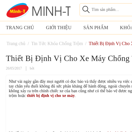
TRANG CHỦ
GIỚI THIỆU
SẢN PHẨM
KHÓ
Trang chủ
/
Tin Tức Khóa Chống Trộm
/
Thiết Bị Định Vị Ch
Thiết Bị Định Vị Cho Xe Máy Chống
26/05/2017
bởi
Như vài ngày gần đây mọi người có đọc báo và thấy được nhiều vụ việc
tay chân yếu đuối không đủ sức phản kháng để hành động, ngoài chuyện 
không xảy ra trên chính chiếc xe của bạn cũng như có thể bảo vệ được ng
trộm hoặc
thiết bị định vị cho xe máy
.