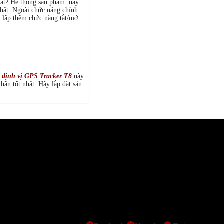
nhất? Hệ thống sản phẩm này
nhất. Ngoài chức năng chính
ết lập thêm chức năng tắt/mở
bị định vị GPS Tracker T8
này
thân tốt nhất. Hãy lắp đặt sản