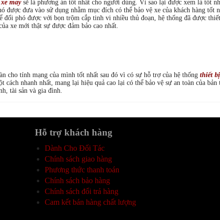
i xe may
sẽ là phương án tốt nhất cho người dùng. Vì sao lại được xem là tốt 
và nó được đưa vào sử dụng nhằm mục đích có thể bảo vệ xe của khách hàng tốt 
, để đối phó được với bọn trộm cắp tinh vi nhiều thủ đoạn, hệ thống đã được thi
của xe mới thật sự được đảm bảo cao nhất.
àn cho tính mạng của mình tốt nhất sau đó vì có sự hỗ trợ của hệ thống
thiết 
ột cách nhanh nhất, mang lại hiệu quả cao lại có thể bảo vệ sự an toàn của bản 
, tài sản và gia đình.
Hỗ trợ khách hàng
Dành Cho Đối Tác
Chính sách giao hàng
Phương thức thanh toán
Chính sách bảo hàng
Chính sách đổi trả hàng
Cam kết bán hàng chất lượng