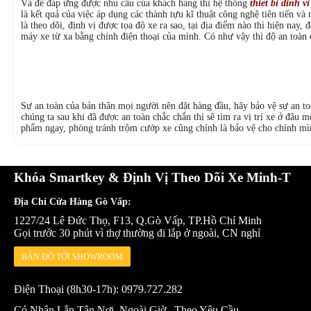
Và để đáp ứng được nhu cầu của khách hàng thì hệ thống
thiet bi dinh v
là kết quả của việc áp dụng các thành tựu kĩ thuật công nghệ tiên tiến 
là theo dõi, định vị được tọa độ xe ra sao, tại địa điểm nào thì hiện nay
máy xe từ xa bằng chính điện thoại của mình. Có như vậy thì độ an toàn 
Sự an toàn của bản thân mọi người nên đặt hàng đầu, hãy bảo vệ sự an to
chúng ta sau khi đã được an toàn chắc chắn thì sẽ tìm ra vị trí xe ở đâu m
phẩm ngay, phòng tránh trộm cướp xe cũng chính là bảo vệ cho chính mình
Khóa Smartkey & Định Vị Theo Dõi Xe Minh-T
Địa Chỉ Cửa Hàng Gò Vấp:
1227/24 Lê Đức Thọ, F13, Q.Gò Vấp, TP.Hồ Chí Minh
Gọi trước 30 phút vì thợ thường đi lắp ở ngoài, CN nghỉ
BẢN ĐỒ TỚI SHOWROOM
Điện Thoại (8h30-17h): 0979.727.282
Có Nhận Lắp Tận Nơi, Ngoài Giờ...Theo Yêu Cầu