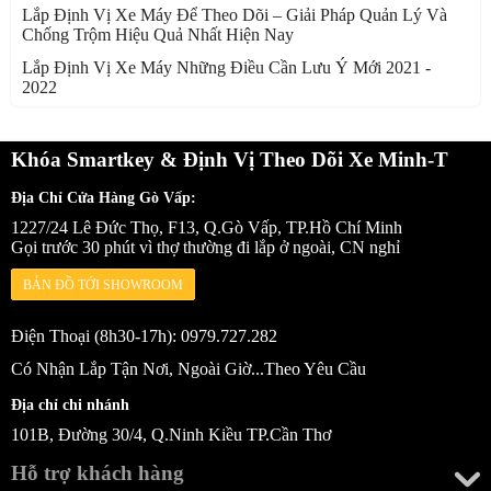
Lắp Định Vị Xe Máy Để Theo Dõi – Giải Pháp Quản Lý Và
Chống Trộm Hiệu Quả Nhất Hiện Nay
Lắp Định Vị Xe Máy Những Điều Cần Lưu Ý Mới 2021 -
2022
Khóa Smartkey & Định Vị Theo Dõi Xe Minh-T
Địa Chỉ Cửa Hàng Gò Vấp:
1227/24 Lê Đức Thọ, F13, Q.Gò Vấp, TP.Hồ Chí Minh
Gọi trước 30 phút vì thợ thường đi lắp ở ngoài, CN nghỉ
BẢN ĐỒ TỚI SHOWROOM
Điện Thoại (8h30-17h): 0979.727.282
Có Nhận Lắp Tận Nơi, Ngoài Giờ...Theo Yêu Cầu
Địa chỉ chi nhánh
101B, Đường 30/4, Q.Ninh Kiều TP.Cần Thơ
Hỗ trợ khách hàng