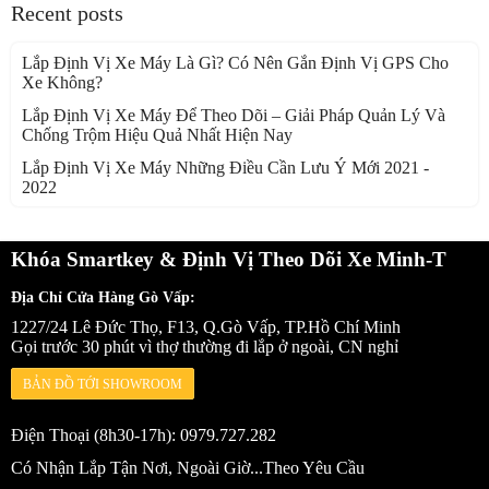
Recent posts
Lắp Định Vị Xe Máy Là Gì? Có Nên Gắn Định Vị GPS Cho
Xe Không?
Lắp Định Vị Xe Máy Để Theo Dõi – Giải Pháp Quản Lý Và
Chống Trộm Hiệu Quả Nhất Hiện Nay
Lắp Định Vị Xe Máy Những Điều Cần Lưu Ý Mới 2021 -
2022
Khóa Smartkey & Định Vị Theo Dõi Xe Minh-T
Địa Chỉ Cửa Hàng Gò Vấp:
1227/24 Lê Đức Thọ, F13, Q.Gò Vấp, TP.Hồ Chí Minh
Gọi trước 30 phút vì thợ thường đi lắp ở ngoài, CN nghỉ
BẢN ĐỒ TỚI SHOWROOM
Điện Thoại (8h30-17h): 0979.727.282
Có Nhận Lắp Tận Nơi, Ngoài Giờ...Theo Yêu Cầu