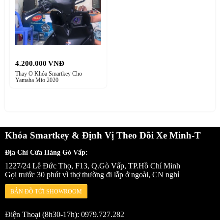
4.200.000
VNĐ
Thay Ổ Khóa Smartkey Cho
Yamaha Mio 2020
Khóa Smartkey & Định Vị Theo Dõi Xe Minh-T
Địa Chỉ Cửa Hàng Gò Vấp:
1227/24 Lê Đức Thọ, F13, Q.Gò Vấp, TP.Hồ Chí Minh
Gọi trước 30 phút vì thợ thường đi lắp ở ngoài, CN nghỉ
BẢN ĐỒ TỚI SHOWROOM
Điện Thoại (8h30-17h): 0979.727.282