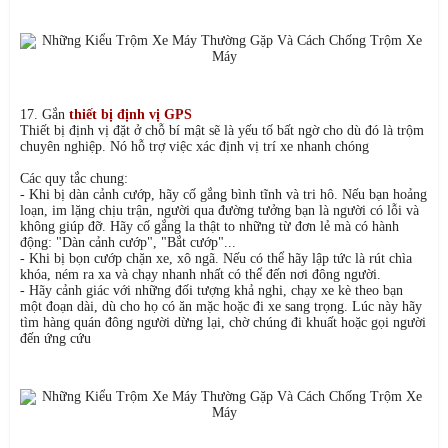
17. Gắn
thiết bị định vị GPS
Thiết bị định vị đặt ở chỗ bí mật sẽ là yếu tố bất ngờ cho dù đó là trộm
chuyên nghiệp. Nó hỗ trợ việc xác định vị trí xe nhanh chóng
Các quy tắc chung:
- Khi bị dàn cảnh cướp, hãy cố gắng bình tĩnh và tri hô. Nếu bạn hoảng
loạn, im lặng chịu trận, người qua đường tưởng bạn là người có lỗi và
không giúp đỡ. Hãy cố gắng la thật to những từ đơn lẻ mà có hành
động: "Dàn cảnh cướp", "Bắt cướp"...
- Khi bị bọn cướp chặn xe, xô ngã. Nếu có thể hãy lập tức là rút chìa
khóa, ném ra xa và chạy nhanh nhất có thể đến nơi đông người.
- Hãy cảnh giác với những đối tượng khả nghi, chạy xe kè theo bạn
một đoạn dài, dù cho họ có ăn mặc hoặc đi xe sang trọng. Lúc này hãy
tìm hàng quán đông người dừng lại, chờ chúng đi khuất hoặc gọi người
đến ứng cứu