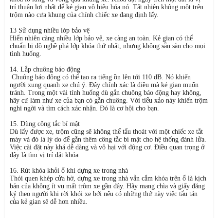
trí thuận lợi nhất để kẻ gian vô hiệu hóa nó. Tất nhiên không một trên
trộm nào cưa khung của chính chiếc xe đang định lấy.
13 Sử dụng nhiều lớp bảo vệ
Hiển nhiên càng nhiều lớp bảo vệ, xe càng an toàn. Kẻ gian có thể
chuẩn bị đồ nghề phá lớp khóa thứ nhất, nhưng không sẵn sàn cho mọi
tình huống.
14. Lắp chuông báo động
Chuông báo động có thể tạo ra tiếng ồn lên tới 110 dB. Nó khiến
người xung quanh xe chú ý. Đây chính xác là điều mà kẻ gian muốn
tránh. Trong một vài tính huống dù gắn chuông báo động hay không,
hãy cứ làm như xe của bạn có gắn chuông. Với tiểu xảo này khiến trộm
nghi ngời và tìm cách xác nhận. Đó là cơ hội cho bạn.
15. Dùng công tắc bí mật
Dù lấy được xe, trộm cũng sẽ không thể tẩu thoát với một chiếc xe tắt
máy và đó là lý do để gắn thêm công tắc bí mật cho hệ thống đánh lửa.
Việc cài đặt này khá dễ dàng và vô hại với động cơ. Điều quan trọng ở
đậy là tìm vị trí đặt khóa
16. Rút khóa khỏi ổ khi dựng xe trong nhà
Thói quen khép cửa hờ, dựng xe trong nhà vẫn cắm khóa trên ổ là kịch
bản của không ít vụ mất trộm xe gần đây. Hãy mang chìa và giấy đăng
ký theo người khi rời khỏi xe bởi nếu có những thứ này việc tẩu tán
của kẻ gian sẽ dễ hơn nhiều.