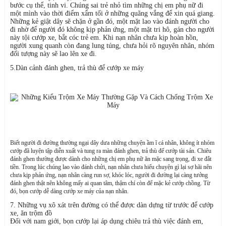
bước cụ thể, tinh vi. Chúng sai trẻ nhỏ tìm những chị em phụ nữ đi
một mình vào thời điểm xẩm tối ở những quãng vắng để xin quá giang.
Những kẻ giật dây sẽ chặn ở gần đó, một mặt lao vào đánh người cho
đi nhờ để người đó không kịp phản ứng, một mặt tri hô, gán cho người
này tội cướp xe, bắt cóc trẻ em. Khi nạn nhân chưa kịp hoàn hồn,
người xung quanh còn đang lung túng, chưa hỏi rõ nguyên nhân, nhóm
đối tượng này sẽ lao lên xe đi.
5.Dàn cảnh đánh ghen, trả thù để cướp xe máy
Biết người đi đường thường ngại dây dưa những chuyện ầm ĩ cá nhân, không ít nhóm
cướp đã luyện tập diễn xuất và tung ra màn đánh ghen, trả thù để cướp tài sản.
Chiêu
đánh ghen thường được dành cho những chị em phụ nữ ăn mặc sang trọng, đi xe đắt
tiền. Trong lúc chúng lao vào đánh chửi, nạn nhân chưa hiểu chuyện gì lại sợ hãi nên
chưa kịp phản ứng, nạn nhân càng run sợ, khóc lóc, người đi đường lại càng tưởng
đánh ghen thật nên không mấy ai quan tâm, thậm chí còn để mặc kẻ cướp chồng. Từ
đó, bọn cướp dễ dàng cướp xe máy của nạn nhân.
7. Những vụ xô xát trên đường có thể được dàn dựng từ trước để cướp
xe, ăn trộm đồ
Đối với nam giới, bọn cướp lại áp dụng chiêu trả thù việc đánh em,