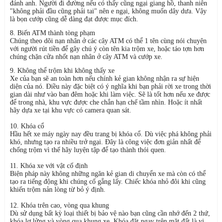
đánh anh. Người đi đường nếu có thấy cũng ngại giang hồ, thanh niên
"không phải đầu cũng phải tai" nên e ngại, không muốn dây dưa. Vậy
là bọn cướp cũng dễ dàng đạt được mục đích.
8. Biến ATM thành tòng phạm
Chúng theo dõi nạn nhân ở các cây ATM có thể 1 tên cùng nói chuyện
với người rút tiền để gây chú ý còn tên kia trộm xe, hoặc táo tợn hơn
chúng chặn cửa nhốt nạn nhân ở cây ATM và cướp xe.
9. Không thể trộm khi không thấy xe
Xe của bạn sẽ an toàn hơn nếu chính kẻ gian không nhận ra sự hiện
diện của nó. Điều này đặc biệt có ý nghĩa khi bạn phải rời xe trong thời
gian dài như vào ban đêm hoặc khi làm việc. Sẽ là tốt hơn nếu xe được
để trong nhà, khu vực được che chắn hạn chế tầm nhìn. Hoặc ít nhất
hãy dựa xe tại khu vực có camera quan sát.
10. Khóa cổ
Hầu hết xe máy ngày nay đều trang bị khóa cổ. Dù việc phá không phải
khó, nhưng tạo ra nhiều trở ngại. Đây là công việc đơn giản nhất để
chống trộm vì thế hãy luyện tập để tạo thành thói quen.
11. Khóa xe với vật cố định
Biện pháp này không những ngăn kẻ gian di chuyển xe mà còn có thể
tạo ra tiếng động khi chúng cố gắng lấy. Chiếc khóa nhỏ đôi khi cũng
khiến trộm nản lòng từ bỏ ý định.
12. Khóa trên cao, vòng qua khung
Dù sử dụng bất kỳ loại thiết bị bảo vệ nào bạn cũng cần nhớ đến 2 thứ,
khóa lơ lửng và vòng qua khung xe. Khóa đặt ngay trên mặt đất là vị