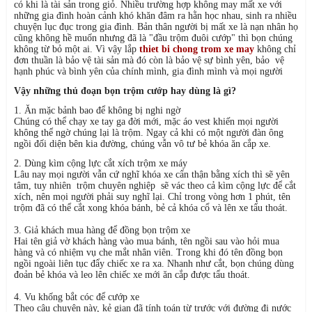
có khi là tài sản trong giỏ. Nhiều trường hợp không may mất xe với
những gia đình hoàn cảnh khó khăn đâm ra hằn học nhau, sinh ra nhiều
chuyện lục đục trong gia đình. Bản thân người bị mất xe là nạn nhân họ
cũng không hề muốn nhưng đã là "đầu trộm đuôi cướp" thì bọn chúng
không từ bỏ một ai. Vì vậy lắp
thiet bi chong trom xe may
không chỉ
đơn thuần là bảo vệ tài sản mà đó còn là bảo vệ sự bình yên, bảo vệ
hạnh phúc và bình yên của chính mình, gia đình mình và mọi người
Vậy những thủ đoạn bọn trộm cướp hay dùng là gì?
1. Ăn mặc bảnh bao để không bị nghi ngờ
Chúng có thể chạy xe tay ga đời mới, mặc áo vest khiến mọi người
không thể ngờ chúng lại là trộm. Ngay cả khi có một người đàn ông
ngồi đối diện bên kia đường, chúng vẫn vô tư bẻ khóa ăn cắp xe.
2. Dùng kìm cộng lực cắt xích trộm xe máy
Lâu nay mọi người vẫn cứ nghĩ khóa xe cẩn thận bằng xích thì sẽ yên
tâm, tuy nhiên trộm chuyên nghiệp sẽ vác theo cả kìm cộng lực để cắt
xích, nên mọi người phải suy nghĩ lại. Chỉ trong vòng hơn 1 phút, tên
trộm đã có thể cắt xong khóa bánh, bẻ cả khóa cổ và lên xe tẩu thoát.
3. Giả khách mua hàng để đồng bọn trộm xe
Hai tên giả vờ khách hàng vào mua bánh, tên ngồi sau vào hỏi mua
hàng và có nhiệm vụ che mắt nhân viên. Trong khi đó tên đồng bọn
ngồi ngoài liên tục đẩy chiếc xe ra xa. Nhanh như cắt, bọn chúng dùng
đoản bẻ khóa và leo lên chiếc xe mới ăn cắp được tẩu thoát.
4. Vu khống bắt cóc để cướp xe
Theo câu chuyện này, kẻ gian đã tính toán từ trước với đường đi nước