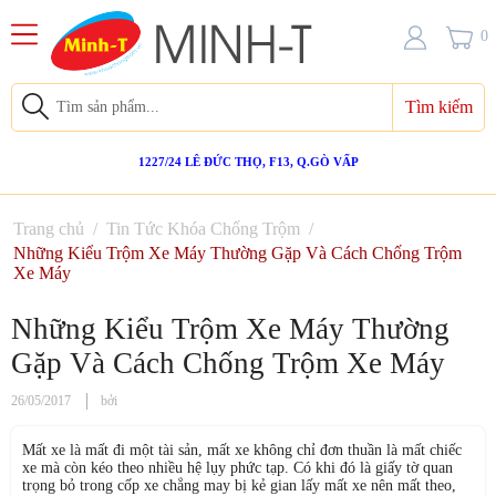
0
Tìm kiếm
1227/24 LÊ ĐỨC THỌ, F13, Q.GÒ VẤP
Trang chủ
/
Tin Tức Khóa Chống Trộm
/
Những Kiểu Trộm Xe Máy Thường Gặp Và Cách Chống Trộm
Xe Máy
Những Kiểu Trộm Xe Máy Thường
Gặp Và Cách Chống Trộm Xe Máy
26/05/2017
bởi
Mất xe là mất đi một tài sản, mất xe không chỉ đơn thuần là mất chiếc
xe mà còn kéo theo nhiều hệ lụy phức tạp. Có khi đó là giấy tờ quan
trọng bỏ trong cốp xe chẳng may bị kẻ gian lấy mất xe nên mất theo,