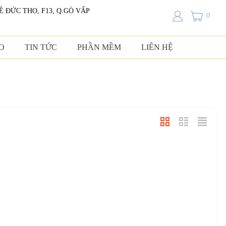
LÊ ĐỨC THỌ, F13, Q.GÒ VẤP
0
O
TIN TỨC
PHẦN MỀM
LIÊN HỆ