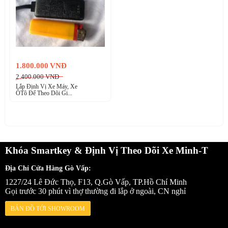
1.800.000
VNĐ
2.400.000
VNĐ
Lắp Định Vị Xe Máy, Xe
ÔTô Để Theo Dõi Gi...
Khóa Smartkey & Định Vị Theo Dõi Xe Minh-T
Địa Chỉ Cửa Hàng Gò Vấp:
1227/24 Lê Đức Thọ, F13, Q.Gò Vấp, TP.Hồ Chí Minh
Gọi trước 30 phút vì thợ thường đi lắp ở ngoài, CN nghỉ
BẢN ĐỒ TỚI SHOWROOM