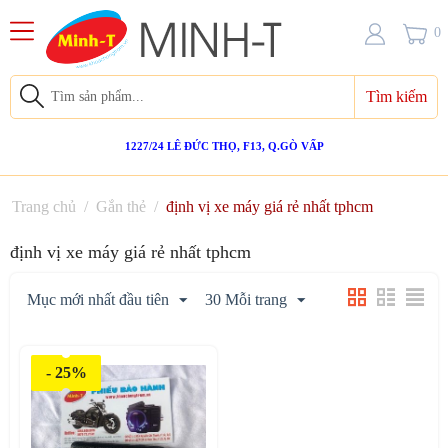
0
Tìm kiếm
1227/24 LÊ ĐỨC THỌ, F13, Q.GÒ VẤP
Trang chủ
/
Gắn thẻ
/
định vị xe máy giá rẻ nhất tphcm
định vị xe máy giá rẻ nhất tphcm
Mục mới nhất đầu tiên
30 Mỗi trang
- 25%