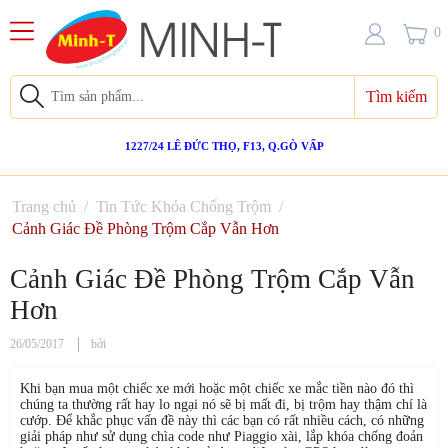
0
Tìm kiếm
1227/24 LÊ ĐỨC THỌ, F13, Q.GÒ VẤP
Trang chủ
/
Tin Tức Khóa Chống Trộm
/
Cảnh Giác Đề Phòng Trộm Cắp Vẫn Hơn
Cảnh Giác Đề Phòng Trộm Cắp Vẫn
Hơn
26/05/2017
bởi
Khi bạn mua một chiếc xe mới hoặc một chiếc xe mắc tiền nào đó thì
chúng ta thường rất hay lo ngại nó sẽ bị mất đi, bị trộm hay thậm chí là
cướp. Để khắc phục vấn đề này thì các bạn có rất nhiều cách, có những
giải pháp như sử dụng chìa code như Piaggio xài, lắp khóa chống đoản