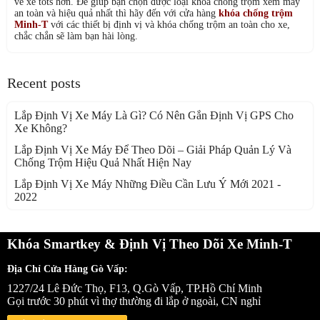
vê xe tots hơn. Để giúp bạn chọn được loại khóa chống trộm xem máy
an toàn và hiệu quả nhất thì hãy đến với cửa hàng
khóa chống trộm
Minh-T
với các thiết bị định vị và khóa chống trộm an toàn cho xe,
chắc chắn sẽ làm bạn hài lòng.
Recent posts
Lắp Định Vị Xe Máy Là Gì? Có Nên Gắn Định Vị GPS Cho
Xe Không?
Lắp Định Vị Xe Máy Để Theo Dõi – Giải Pháp Quản Lý Và
Chống Trộm Hiệu Quả Nhất Hiện Nay
Lắp Định Vị Xe Máy Những Điều Cần Lưu Ý Mới 2021 -
2022
Khóa Smartkey & Định Vị Theo Dõi Xe Minh-T
Địa Chỉ Cửa Hàng Gò Vấp:
1227/24 Lê Đức Thọ, F13, Q.Gò Vấp, TP.Hồ Chí Minh
Gọi trước 30 phút vì thợ thường đi lắp ở ngoài, CN nghỉ