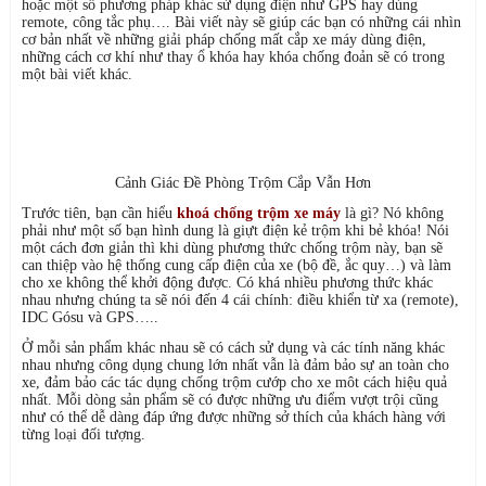
hoặc một số phương pháp khác sử dụng điện như GPS hay dùng
remote, công tắc phụ…. Bài viết này sẽ giúp các bạn có những cái nhìn
cơ bản nhất về những giải pháp chống mất cắp xe máy dùng điện,
những cách cơ khí như thay ổ khóa hay khóa chống đoản sẽ có trong
một bài viết khác.
Cảnh Giác Đề Phòng Trộm Cắp Vẫn Hơn
Trước tiên, bạn cần hiểu
khoá chống trộm xe máy
là gì? Nó không
phải như một số bạn hình dung là giựt điện kẻ trộm khi bẻ khóa! Nói
một cách đơn giản thì khi dùng phương thức chống trộm này, bạn sẽ
can thiệp vào hệ thống cung cấp điện của xe (bộ đề, ắc quy…) và làm
cho xe không thể khởi động được. Có khá nhiều phương thức khác
nhau nhưng chúng ta sẽ nói đến 4 cái chính: điều khiển từ xa (remote),
IDC Gósu và GPS…..
Ở mỗi sản phẩm khác nhau sẽ có cách sử dụng và các tính năng khác
nhau nhưng công dụng chung lớn nhất vẫn là đảm bảo sự an toàn cho
xe, đảm bảo các tác dụng chống trộm cướp cho xe môt cách hiệu quả
nhất. Mỗi dòng sản phẩm sẽ có được những ưu điểm vượt trội cũng
như có thể dễ dàng đáp ứng được những sở thích của khách hàng với
từng loại đối tượng.